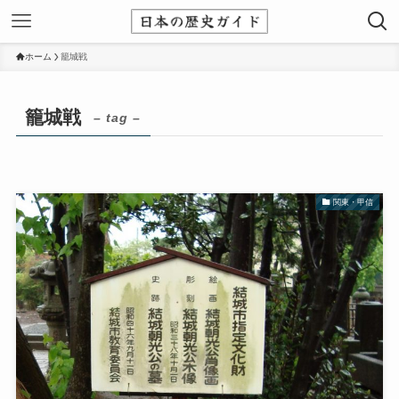
ホーム
籠城戦
籠城戦
– tag –
関東・甲信