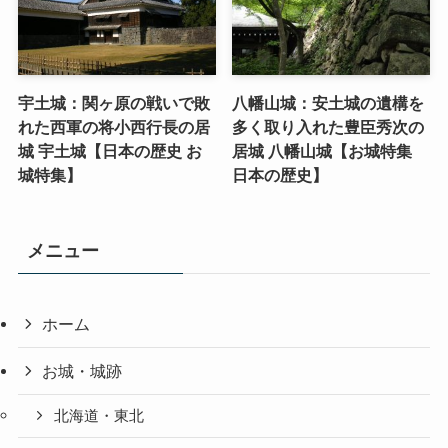
宇土城：関ヶ原の戦いで敗
八幡山城：安土城の遺構を
れた西軍の将小西行長の居
多く取り入れた豊臣秀次の
城 宇土城【日本の歴史 お
居城 八幡山城【お城特集
城特集】
日本の歴史】
メニュー
ホーム
お城・城跡
北海道・東北