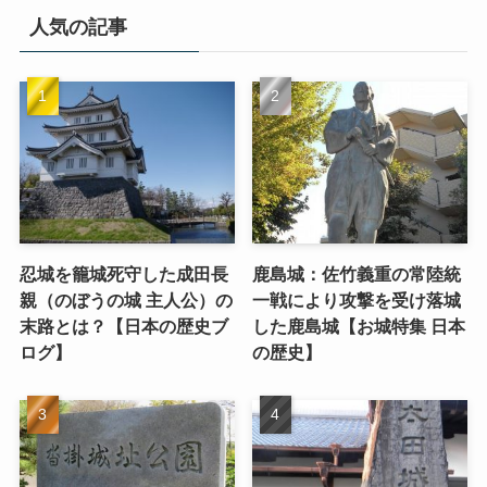
人気の記事
忍城を籠城死守した成田長
鹿島城：佐竹義重の常陸統
親（のぼうの城 主人公）の
一戦により攻撃を受け落城
末路とは？【日本の歴史ブ
した鹿島城【お城特集 日本
ログ】
の歴史】