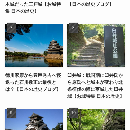
本城だった三戸城【お城特
【日本の歴史ブログ】
集 日本の歴史】
徳川家康から豊臣秀吉へ寝
臼井城：戦国期に臼井氏か
返った石川数正の最後と
ら原氏へと城主が変わり北
は？【日本の歴史ブログ】
条征伐の際に落城した臼井
城【お城特集 日本の歴史】