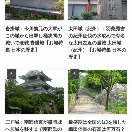
沓掛城：今川義元の大軍が
太田城（紀州）：羽柴秀吉
この城から出撃し桶狭間の
の紀州征伐の水攻めで有名
戦いで敗戦 沓掛城【お城特
な太田左近の居城 太田城
集 日本の歴史】
（紀州）【お城特集 日本の
歴史】
三戸城：南部信直が盛岡城
最盛期は全国の1/3を領した
へ居城を移すまで南部氏の
織田信長の石高は何万石？