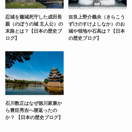
忍城を籠城死守した成田長
吉良上野介義央（きらこう
親（のぼうの城 主人公）の
ずけのすけよしなか）のお
末路とは？【日本の歴史ブ
城や領地や石高は？【日本
ログ】
の歴史ブログ】
石川数正はなぜ徳川家康か
ら豊臣秀吉へ寝返ったの
か？ 【日本の歴史ブログ】