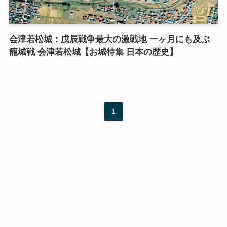
会津若松城：戊辰戦争最大の激戦地 一ヶ月にも及ぶ
籠城戦 会津若松城【お城特集 日本の歴史】
1