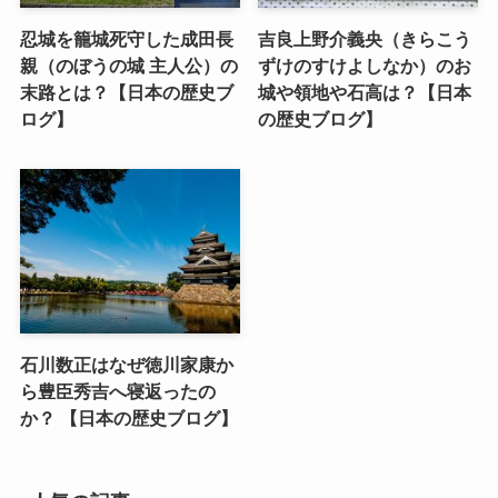
忍城を籠城死守した成田長
吉良上野介義央（きらこう
親（のぼうの城 主人公）の
ずけのすけよしなか）のお
末路とは？【日本の歴史ブ
城や領地や石高は？【日本
ログ】
の歴史ブログ】
石川数正はなぜ徳川家康か
ら豊臣秀吉へ寝返ったの
か？ 【日本の歴史ブログ】