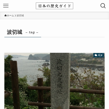
ホーム
波切城
波切城
– tag –
東海