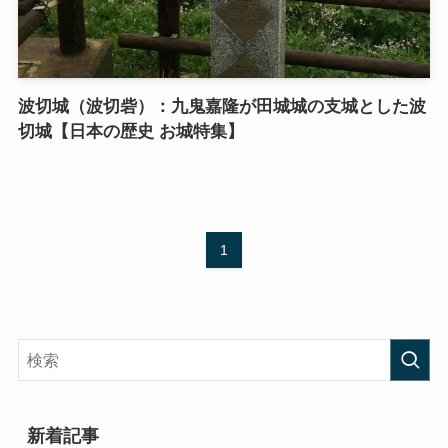
波切城（波切砦）：九鬼嘉隆が田城城の支城とした波
切城【日本の歴史 お城特集】
1
新着記事