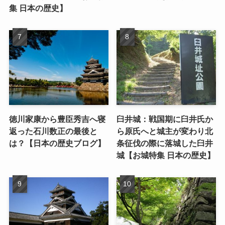
集 日本の歴史】
徳川家康から豊臣秀吉へ寝
臼井城：戦国期に臼井氏か
返った石川数正の最後と
ら原氏へと城主が変わり北
は？【日本の歴史ブログ】
条征伐の際に落城した臼井
城【お城特集 日本の歴史】