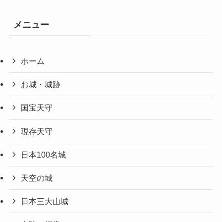
メニュー
ホーム
お城・城跡
国宝天守
現存天守
日本100名城
天空の城
日本三大山城