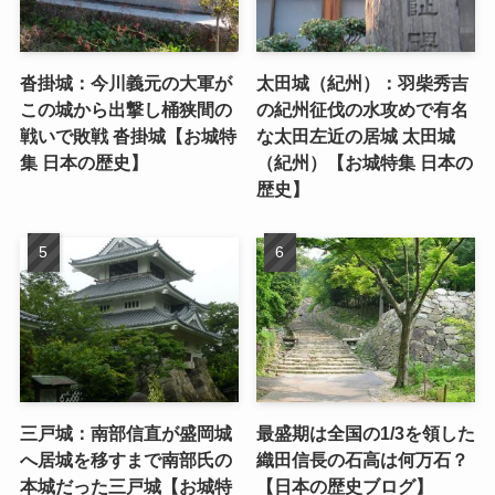
沓掛城：今川義元の大軍が
太田城（紀州）：羽柴秀吉
この城から出撃し桶狭間の
の紀州征伐の水攻めで有名
戦いで敗戦 沓掛城【お城特
な太田左近の居城 太田城
集 日本の歴史】
（紀州）【お城特集 日本の
歴史】
三戸城：南部信直が盛岡城
最盛期は全国の1/3を領した
へ居城を移すまで南部氏の
織田信長の石高は何万石？
本城だった三戸城【お城特
【日本の歴史ブログ】