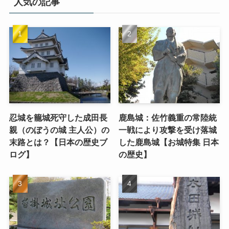
人気の記事
忍城を籠城死守した成田長
鹿島城：佐竹義重の常陸統
親（のぼうの城 主人公）の
一戦により攻撃を受け落城
末路とは？【日本の歴史ブ
した鹿島城【お城特集 日本
ログ】
の歴史】