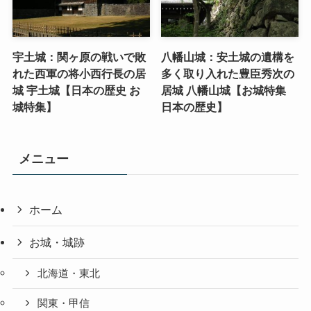
宇土城：関ヶ原の戦いで敗
八幡山城：安土城の遺構を
れた西軍の将小西行長の居
多く取り入れた豊臣秀次の
城 宇土城【日本の歴史 お
居城 八幡山城【お城特集
城特集】
日本の歴史】
メニュー
ホーム
お城・城跡
北海道・東北
関東・甲信