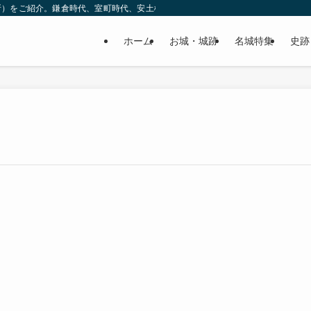
所）をご紹介。鎌倉時代、室町時代、安土桃山時代（戦国時代）、江戸時代と幅広
ホーム
お城・城跡
名城特集
史跡