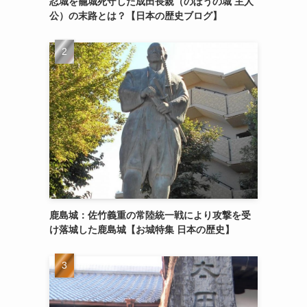
忍城を籠城死守した成田長親（のぼうの城 主人
公）の末路とは？【日本の歴史ブログ】
鹿島城：佐竹義重の常陸統一戦により攻撃を受
け落城した鹿島城【お城特集 日本の歴史】