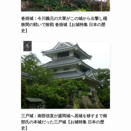
沓掛城：今川義元の大軍がこの城から出撃し桶
狭間の戦いで敗戦 沓掛城【お城特集 日本の歴
史】
三戸城：南部信直が盛岡城へ居城を移すまで南
部氏の本城だった三戸城【お城特集 日本の歴
史】