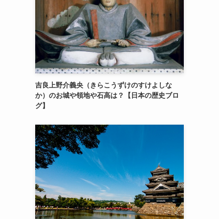
吉良上野介義央（きらこうずけのすけよしな
か）のお城や領地や石高は？【日本の歴史ブロ
グ】