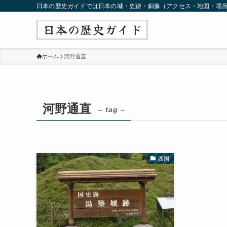
日本の歴史ガイドでは日本の城・史跡・銅像（アクセス・地図・場
ホーム
河野通直
河野通直
– tag –
四国