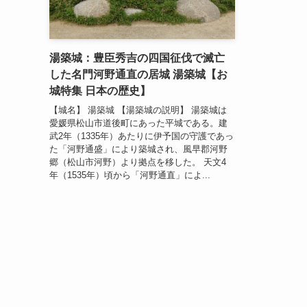
湯築城：豊臣秀吉の四国征伐で滅亡
した名門河野通直の居城 湯築城【お
城特集 日本の歴史】
【城名】 湯築城 【湯築城の説明】 湯築城は
愛媛県松山市道後町にあった平城である。建
武2年（1335年）あたりに伊予国の守護であっ
た「河野通盛」により築城され、風早郡河野
郷（松山市河野）より拠点を移した。 天文4
年（1535年）頃から「河野通直」によ...