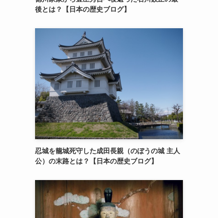
後とは？【日本の歴史ブログ】
忍城を籠城死守した成田長親（のぼうの城 主人
公）の末路とは？【日本の歴史ブログ】