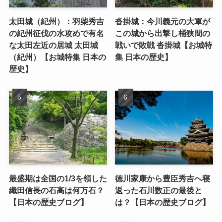
太田城（紀州）：羽柴秀吉
沓掛城：今川義元の大軍が
の紀州征伐の水攻めで有名
この城から出撃し桶狭間の
な太田左近の居城 太田城
戦いで敗戦 沓掛城【お城特
（紀州）【お城特集 日本の
集 日本の歴史】
歴史】
最盛期は全国の1/3を領した
徳川家康から豊臣秀吉へ寝
織田信長の石高は何万石？
返った石川数正の最後と
【日本の歴史ブログ】
は？【日本の歴史ブログ】