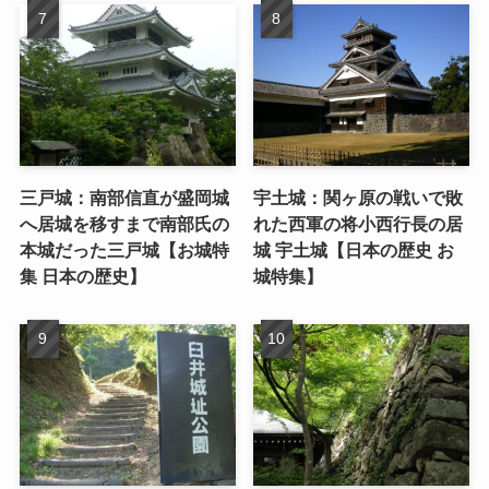
三戸城：南部信直が盛岡城
宇土城：関ヶ原の戦いで敗
へ居城を移すまで南部氏の
れた西軍の将小西行長の居
本城だった三戸城【お城特
城 宇土城【日本の歴史 お
集 日本の歴史】
城特集】