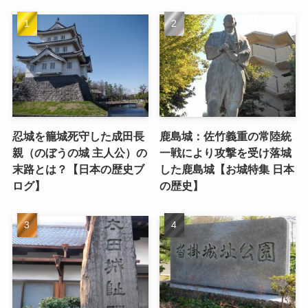
忍城を籠城死守した成田長
鹿島城：佐竹義重の常陸統
親（のぼうの城 主人公）の
一戦により攻撃を受け落城
末路とは？【日本の歴史ブ
した鹿島城【お城特集 日本
ログ】
の歴史】