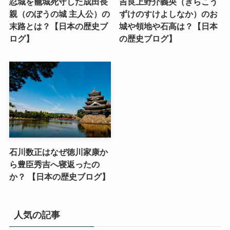
忍城を籠城死守した成田長
吉良上野介義央（きらこう
親（のぼうの城 主人公）の
ずけのすけよしなか）のお
末路とは？【日本の歴史ブ
城や領地や石高は？【日本
ログ】
の歴史ブログ】
石川数正はなぜ徳川家康か
ら豊臣秀吉へ寝返ったの
か？ 【日本の歴史ブログ】
人気の記事