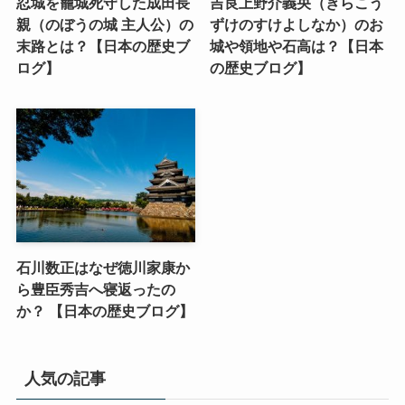
忍城を籠城死守した成田長
吉良上野介義央（きらこう
親（のぼうの城 主人公）の
ずけのすけよしなか）のお
末路とは？【日本の歴史ブ
城や領地や石高は？【日本
ログ】
の歴史ブログ】
石川数正はなぜ徳川家康か
ら豊臣秀吉へ寝返ったの
か？ 【日本の歴史ブログ】
人気の記事