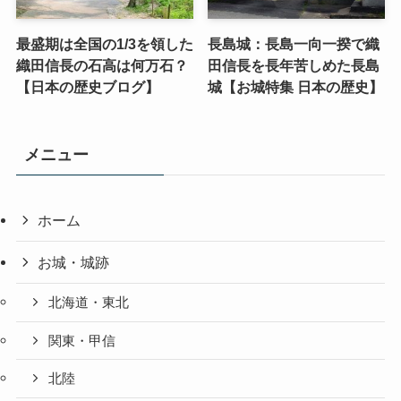
最盛期は全国の1/3を領した
長島城：長島一向一揆で織
織田信長の石高は何万石？
田信長を長年苦しめた長島
【日本の歴史ブログ】
城【お城特集 日本の歴史】
メニュー
ホーム
お城・城跡
北海道・東北
関東・甲信
北陸