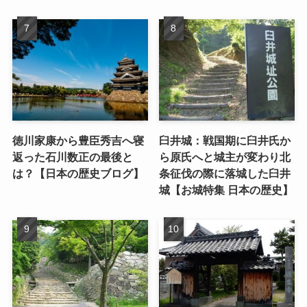
徳川家康から豊臣秀吉へ寝
臼井城：戦国期に臼井氏か
返った石川数正の最後と
ら原氏へと城主が変わり北
は？【日本の歴史ブログ】
条征伐の際に落城した臼井
城【お城特集 日本の歴史】