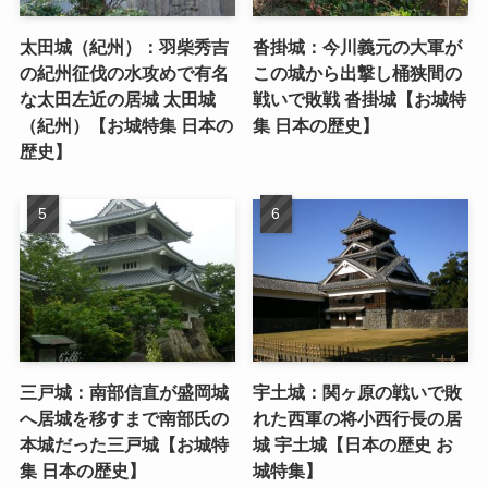
太田城（紀州）：羽柴秀吉
沓掛城：今川義元の大軍が
の紀州征伐の水攻めで有名
この城から出撃し桶狭間の
な太田左近の居城 太田城
戦いで敗戦 沓掛城【お城特
（紀州）【お城特集 日本の
集 日本の歴史】
歴史】
三戸城：南部信直が盛岡城
宇土城：関ヶ原の戦いで敗
へ居城を移すまで南部氏の
れた西軍の将小西行長の居
本城だった三戸城【お城特
城 宇土城【日本の歴史 お
集 日本の歴史】
城特集】