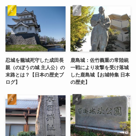
忍城を籠城死守した成田長
鹿島城：佐竹義重の常陸統
親（のぼうの城 主人公）の
一戦により攻撃を受け落城
末路とは？【日本の歴史ブ
した鹿島城【お城特集 日本
ログ】
の歴史】