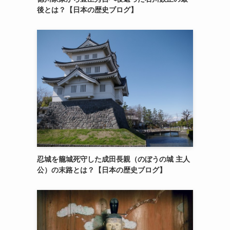
後とは？【日本の歴史ブログ】
忍城を籠城死守した成田長親（のぼうの城 主人
公）の末路とは？【日本の歴史ブログ】