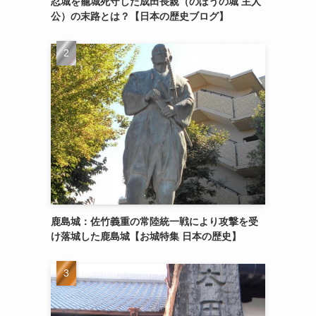
忍城を籠城死守した成田長親（のぼうの城 主人
公）の末路とは？【日本の歴史ブログ】
鹿島城：佐竹義重の常陸統一戦により攻撃を受
け落城した鹿島城【お城特集 日本の歴史】