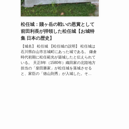
松任城：賤ヶ岳の戦いの恩賞として
前田利長が拝領した松任城【お城特
集 日本の歴史】
【城名】 松任城 【松任城の説明】 松任城は
石川県白山市古城町にあった城である。 鎌倉
時代初期に松任範光が築城したと伝えられて
いる。 天正8年（1580年）織田家の北陸地方
担当の「柴田勝家」が松任城を落城させる
と、家臣の「徳山則秀」が入城した。そ...