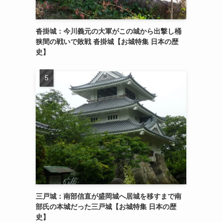
沓掛城：今川義元の大軍がこの城から出撃し桶
狭間の戦いで敗戦 沓掛城【お城特集 日本の歴
史】
三戸城：南部信直が盛岡城へ居城を移すまで南
部氏の本城だった三戸城【お城特集 日本の歴
史】