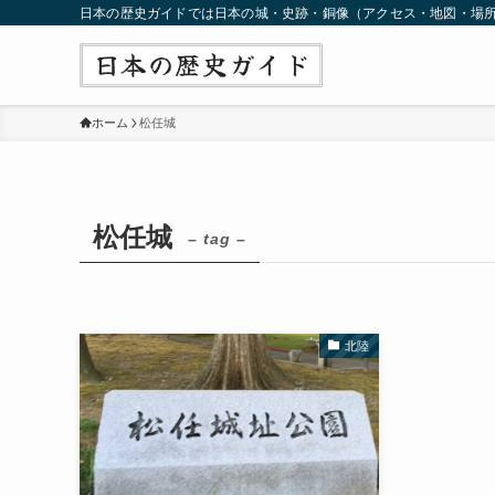
日本の歴史ガイドでは日本の城・史跡・銅像（アクセス・地図・場
ホーム
松任城
松任城
– tag –
北陸