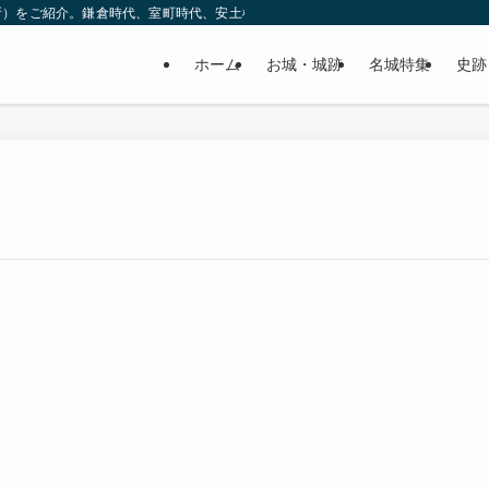
所）をご紹介。鎌倉時代、室町時代、安土桃山時代（戦国時代）、江戸時代と幅広
ホーム
お城・城跡
名城特集
史跡