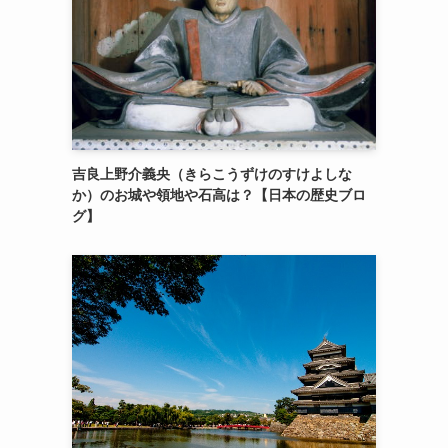
吉良上野介義央（きらこうずけのすけよしな
か）のお城や領地や石高は？【日本の歴史ブロ
グ】