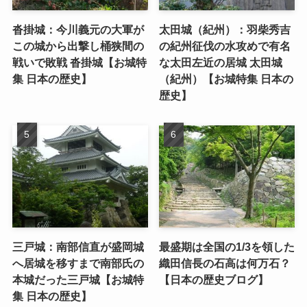
沓掛城：今川義元の大軍が
太田城（紀州）：羽柴秀吉
この城から出撃し桶狭間の
の紀州征伐の水攻めで有名
戦いで敗戦 沓掛城【お城特
な太田左近の居城 太田城
集 日本の歴史】
（紀州）【お城特集 日本の
歴史】
三戸城：南部信直が盛岡城
最盛期は全国の1/3を領した
へ居城を移すまで南部氏の
織田信長の石高は何万石？
本城だった三戸城【お城特
【日本の歴史ブログ】
集 日本の歴史】