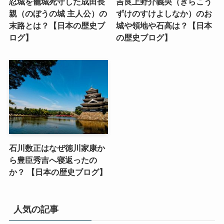
忍城を籠城死守した成田長
吉良上野介義央（きらこう
親（のぼうの城 主人公）の
ずけのすけよしなか）のお
末路とは？【日本の歴史ブ
城や領地や石高は？【日本
ログ】
の歴史ブログ】
石川数正はなぜ徳川家康か
ら豊臣秀吉へ寝返ったの
か？ 【日本の歴史ブログ】
人気の記事