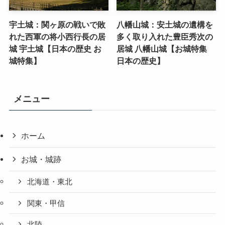
宇土城：関ヶ原の戦いで敗
八幡山城：安土城の遺構を
れた西軍の将小西行長の居
多く取り入れた豊臣秀次の
城 宇土城【日本の歴史 お
居城 八幡山城【お城特集
城特集】
日本の歴史】
メニュー
ホーム
お城・城跡
北海道・東北
関東・甲信
北陸