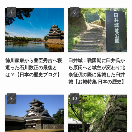
徳川家康から豊臣秀吉へ寝
臼井城：戦国期に臼井氏か
返った石川数正の最後と
ら原氏へと城主が変わり北
は？【日本の歴史ブログ】
条征伐の際に落城した臼井
城【お城特集 日本の歴史】