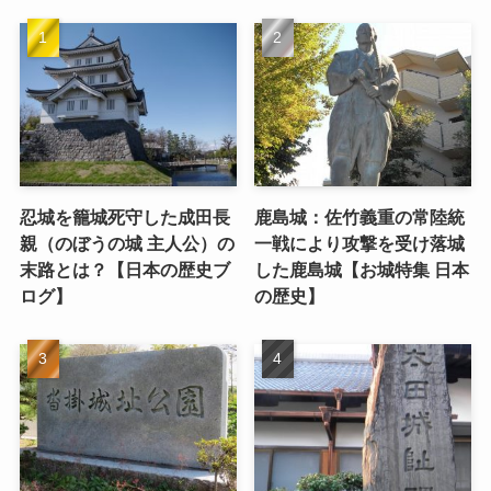
忍城を籠城死守した成田長
鹿島城：佐竹義重の常陸統
親（のぼうの城 主人公）の
一戦により攻撃を受け落城
末路とは？【日本の歴史ブ
した鹿島城【お城特集 日本
ログ】
の歴史】