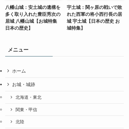
八幡山城：安土城の遺構を
宇土城：関ヶ原の戦いで敗
多く取り入れた豊臣秀次の
れた西軍の将小西行長の居
居城 八幡山城【お城特集
城 宇土城【日本の歴史 お
日本の歴史】
城特集】
メニュー
ホーム
お城・城跡
北海道・東北
関東・甲信
北陸