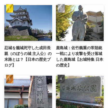
忍城を籠城死守した成田長
鹿島城：佐竹義重の常陸統
親（のぼうの城 主人公）の
一戦により攻撃を受け落城
末路とは？【日本の歴史ブ
した鹿島城【お城特集 日本
ログ】
の歴史】