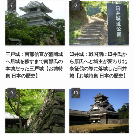
三戸城：南部信直が盛岡城
臼井城：戦国期に臼井氏か
へ居城を移すまで南部氏の
ら原氏へと城主が変わり北
本城だった三戸城【お城特
条征伐の際に落城した臼井
集 日本の歴史】
城【お城特集 日本の歴史】