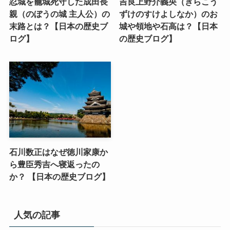
忍城を籠城死守した成田長
吉良上野介義央（きらこう
親（のぼうの城 主人公）の
ずけのすけよしなか）のお
末路とは？【日本の歴史ブ
城や領地や石高は？【日本
ログ】
の歴史ブログ】
石川数正はなぜ徳川家康か
ら豊臣秀吉へ寝返ったの
か？ 【日本の歴史ブログ】
人気の記事