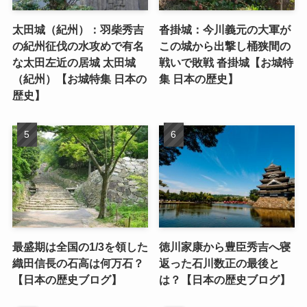
太田城（紀州）：羽柴秀吉
沓掛城：今川義元の大軍が
の紀州征伐の水攻めで有名
この城から出撃し桶狭間の
な太田左近の居城 太田城
戦いで敗戦 沓掛城【お城特
（紀州）【お城特集 日本の
集 日本の歴史】
歴史】
最盛期は全国の1/3を領した
徳川家康から豊臣秀吉へ寝
織田信長の石高は何万石？
返った石川数正の最後と
【日本の歴史ブログ】
は？【日本の歴史ブログ】