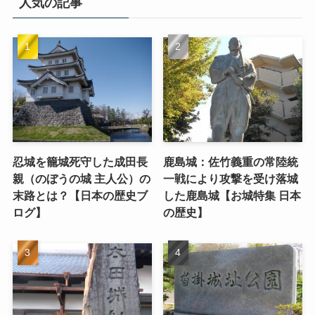
人気の記事
忍城を籠城死守した成田長
鹿島城：佐竹義重の常陸統
親（のぼうの城 主人公）の
一戦により攻撃を受け落城
末路とは？【日本の歴史ブ
した鹿島城【お城特集 日本
ログ】
の歴史】