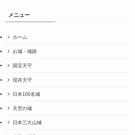
メニュー
ホーム
お城・城跡
国宝天守
現存天守
日本100名城
天空の城
日本三大山城