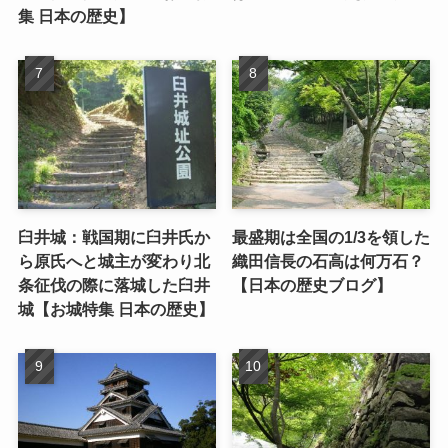
集 日本の歴史】
臼井城：戦国期に臼井氏か
最盛期は全国の1/3を領した
ら原氏へと城主が変わり北
織田信長の石高は何万石？
条征伐の際に落城した臼井
【日本の歴史ブログ】
城【お城特集 日本の歴史】