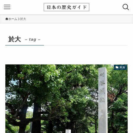
ホーム
於大
於大
– tag –
東海