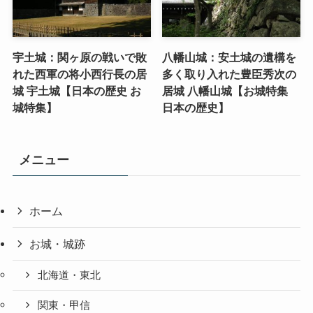
宇土城：関ヶ原の戦いで敗
八幡山城：安土城の遺構を
れた西軍の将小西行長の居
多く取り入れた豊臣秀次の
城 宇土城【日本の歴史 お
居城 八幡山城【お城特集
城特集】
日本の歴史】
メニュー
ホーム
お城・城跡
北海道・東北
関東・甲信