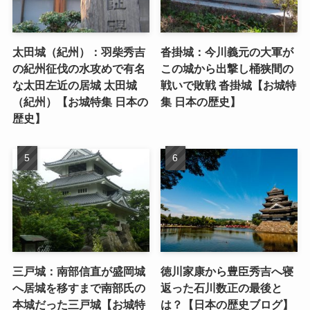
太田城（紀州）：羽柴秀吉
沓掛城：今川義元の大軍が
の紀州征伐の水攻めで有名
この城から出撃し桶狭間の
な太田左近の居城 太田城
戦いで敗戦 沓掛城【お城特
（紀州）【お城特集 日本の
集 日本の歴史】
歴史】
三戸城：南部信直が盛岡城
徳川家康から豊臣秀吉へ寝
へ居城を移すまで南部氏の
返った石川数正の最後と
本城だった三戸城【お城特
は？【日本の歴史ブログ】