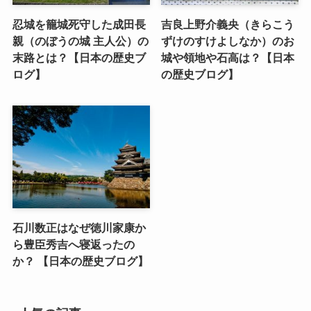
忍城を籠城死守した成田長
吉良上野介義央（きらこう
親（のぼうの城 主人公）の
ずけのすけよしなか）のお
末路とは？【日本の歴史ブ
城や領地や石高は？【日本
ログ】
の歴史ブログ】
石川数正はなぜ徳川家康か
ら豊臣秀吉へ寝返ったの
か？ 【日本の歴史ブログ】