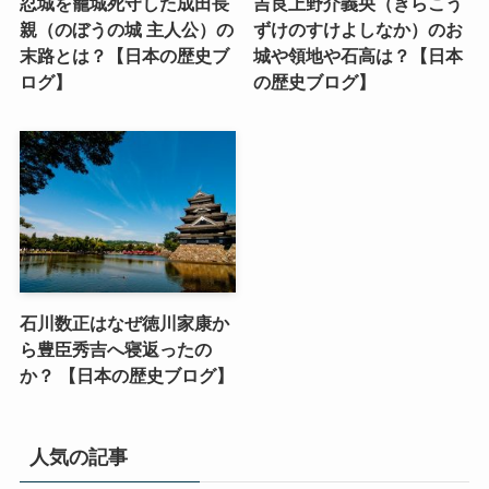
忍城を籠城死守した成田長
吉良上野介義央（きらこう
親（のぼうの城 主人公）の
ずけのすけよしなか）のお
末路とは？【日本の歴史ブ
城や領地や石高は？【日本
ログ】
の歴史ブログ】
石川数正はなぜ徳川家康か
ら豊臣秀吉へ寝返ったの
か？ 【日本の歴史ブログ】
人気の記事