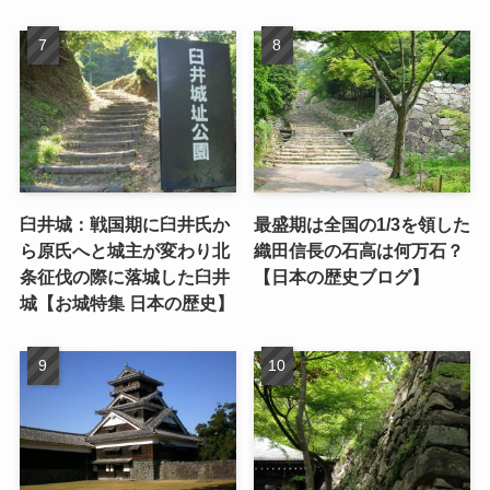
臼井城：戦国期に臼井氏か
最盛期は全国の1/3を領した
ら原氏へと城主が変わり北
織田信長の石高は何万石？
条征伐の際に落城した臼井
【日本の歴史ブログ】
城【お城特集 日本の歴史】