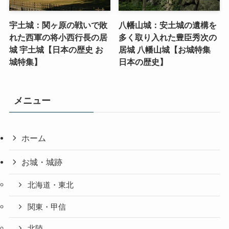
宇土城：関ヶ原の戦いで敗
八幡山城：安土城の遺構を
れた西軍の将小西行長の居
多く取り入れた豊臣秀次の
城 宇土城【日本の歴史 お
居城 八幡山城【お城特集
城特集】
日本の歴史】
メニュー
ホーム
お城・城跡
北海道・東北
関東・甲信
北陸