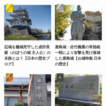
忍城を籠城死守した成田長
鹿島城：佐竹義重の常陸統
親（のぼうの城 主人公）の
一戦により攻撃を受け落城
末路とは？【日本の歴史ブ
した鹿島城【お城特集 日本
ログ】
の歴史】