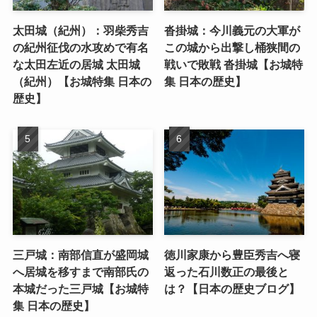
太田城（紀州）：羽柴秀吉
沓掛城：今川義元の大軍が
の紀州征伐の水攻めで有名
この城から出撃し桶狭間の
な太田左近の居城 太田城
戦いで敗戦 沓掛城【お城特
（紀州）【お城特集 日本の
集 日本の歴史】
歴史】
三戸城：南部信直が盛岡城
徳川家康から豊臣秀吉へ寝
へ居城を移すまで南部氏の
返った石川数正の最後と
本城だった三戸城【お城特
は？【日本の歴史ブログ】
集 日本の歴史】