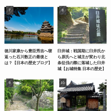
徳川家康から豊臣秀吉へ寝
臼井城：戦国期に臼井氏か
返った石川数正の最後と
ら原氏へと城主が変わり北
は？【日本の歴史ブログ】
条征伐の際に落城した臼井
城【お城特集 日本の歴史】