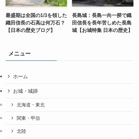
最盛期は全国の1/3を領した
長島城：長島一向一揆で織
織田信長の石高は何万石？
田信長を長年苦しめた長島
【日本の歴史ブログ】
城【お城特集 日本の歴史】
メニュー
ホーム
お城・城跡
北海道・東北
関東・甲信
北陸