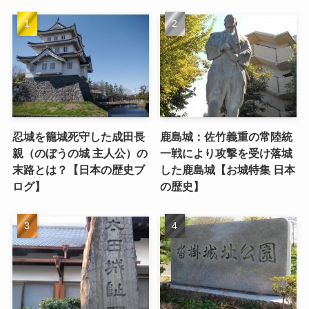
忍城を籠城死守した成田長
鹿島城：佐竹義重の常陸統
親（のぼうの城 主人公）の
一戦により攻撃を受け落城
末路とは？【日本の歴史ブ
した鹿島城【お城特集 日本
ログ】
の歴史】