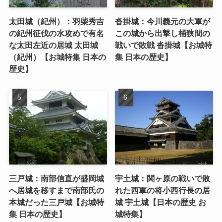
太田城（紀州）：羽柴秀吉
沓掛城：今川義元の大軍が
の紀州征伐の水攻めで有名
この城から出撃し桶狭間の
な太田左近の居城 太田城
戦いで敗戦 沓掛城【お城特
（紀州）【お城特集 日本の
集 日本の歴史】
歴史】
三戸城：南部信直が盛岡城
宇土城：関ヶ原の戦いで敗
へ居城を移すまで南部氏の
れた西軍の将小西行長の居
本城だった三戸城【お城特
城 宇土城【日本の歴史 お
集 日本の歴史】
城特集】