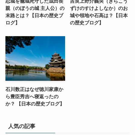
忍城を籠城死守した成田長
吉良上野介義央（きらこう
親（のぼうの城 主人公）の
ずけのすけよしなか）のお
末路とは？【日本の歴史ブ
城や領地や石高は？【日本
ログ】
の歴史ブログ】
石川数正はなぜ徳川家康か
ら豊臣秀吉へ寝返ったの
か？ 【日本の歴史ブログ】
人気の記事