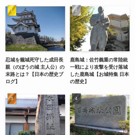
忍城を籠城死守した成田長
鹿島城：佐竹義重の常陸統
親（のぼうの城 主人公）の
一戦により攻撃を受け落城
末路とは？【日本の歴史ブ
した鹿島城【お城特集 日本
ログ】
の歴史】