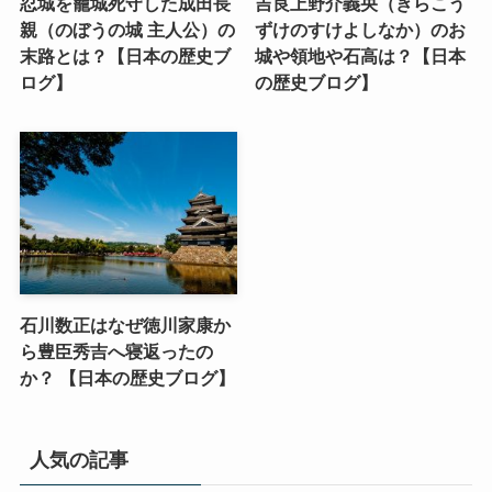
忍城を籠城死守した成田長
吉良上野介義央（きらこう
親（のぼうの城 主人公）の
ずけのすけよしなか）のお
末路とは？【日本の歴史ブ
城や領地や石高は？【日本
ログ】
の歴史ブログ】
石川数正はなぜ徳川家康か
ら豊臣秀吉へ寝返ったの
か？ 【日本の歴史ブログ】
人気の記事