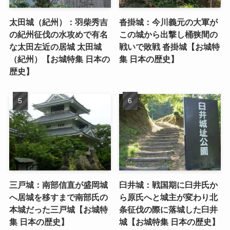
太田城（紀州）：羽柴秀吉
沓掛城：今川義元の大軍が
の紀州征伐の水攻めで有名
この城から出撃し桶狭間の
な太田左近の居城 太田城
戦いで敗戦 沓掛城【お城特
（紀州）【お城特集 日本の
集 日本の歴史】
歴史】
三戸城：南部信直が盛岡城
臼井城：戦国期に臼井氏か
へ居城を移すまで南部氏の
ら原氏へと城主が変わり北
本城だった三戸城【お城特
条征伐の際に落城した臼井
集 日本の歴史】
城【お城特集 日本の歴史】