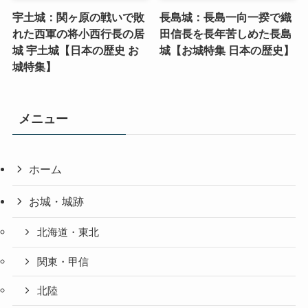
宇土城：関ヶ原の戦いで敗
長島城：長島一向一揆で織
れた西軍の将小西行長の居
田信長を長年苦しめた長島
城 宇土城【日本の歴史 お
城【お城特集 日本の歴史】
城特集】
メニュー
ホーム
お城・城跡
北海道・東北
関東・甲信
北陸