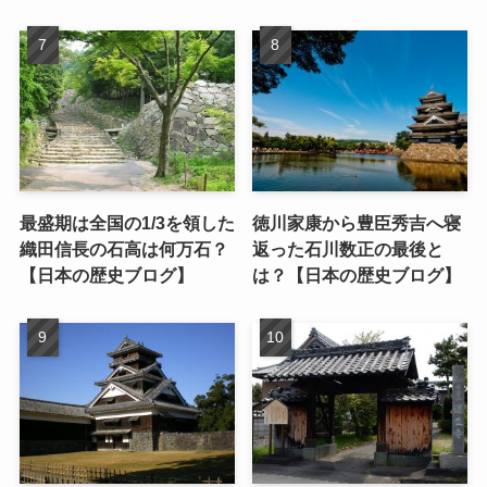
最盛期は全国の1/3を領した
徳川家康から豊臣秀吉へ寝
織田信長の石高は何万石？
返った石川数正の最後と
【日本の歴史ブログ】
は？【日本の歴史ブログ】