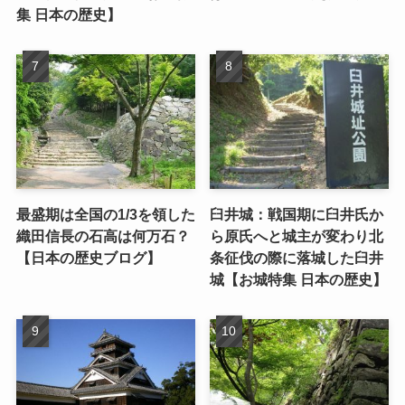
集 日本の歴史】
最盛期は全国の1/3を領した
臼井城：戦国期に臼井氏か
織田信長の石高は何万石？
ら原氏へと城主が変わり北
【日本の歴史ブログ】
条征伐の際に落城した臼井
城【お城特集 日本の歴史】