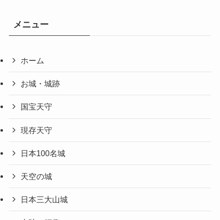
メニュー
ホーム
お城・城跡
国宝天守
現存天守
日本100名城
天空の城
日本三大山城