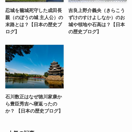
忍城を籠城死守した成田長
吉良上野介義央（きらこう
親（のぼうの城 主人公）の
ずけのすけよしなか）のお
末路とは？【日本の歴史ブ
城や領地や石高は？【日本
ログ】
の歴史ブログ】
石川数正はなぜ徳川家康か
ら豊臣秀吉へ寝返ったの
か？ 【日本の歴史ブログ】