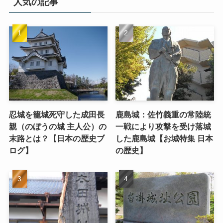
人気の記事
忍城を籠城死守した成田長
鹿島城：佐竹義重の常陸統
親（のぼうの城 主人公）の
一戦により攻撃を受け落城
末路とは？【日本の歴史ブ
した鹿島城【お城特集 日本
ログ】
の歴史】