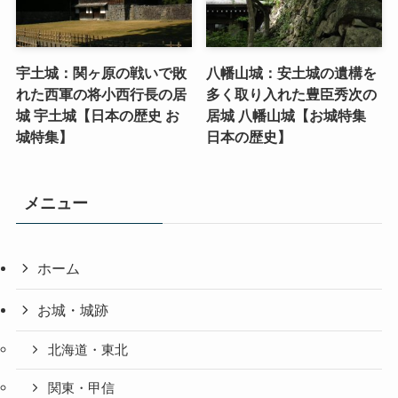
宇土城：関ヶ原の戦いで敗
八幡山城：安土城の遺構を
れた西軍の将小西行長の居
多く取り入れた豊臣秀次の
城 宇土城【日本の歴史 お
居城 八幡山城【お城特集
城特集】
日本の歴史】
メニュー
ホーム
お城・城跡
北海道・東北
関東・甲信