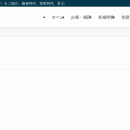
所）をご紹介。鎌倉時代、室町時代、安土桃山時代（戦国時代）、江戸時代と幅広
ホーム
お城・城跡
名城特集
史跡