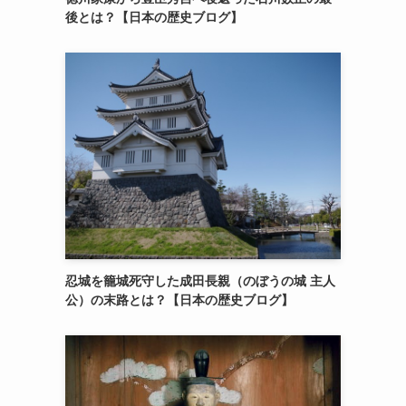
後とは？【日本の歴史ブログ】
忍城を籠城死守した成田長親（のぼうの城 主人
公）の末路とは？【日本の歴史ブログ】