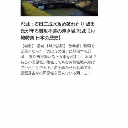
忍城：石田三成水攻め破れたり 成田
氏が守る難攻不落の浮き城 忍城【お
城特集 日本の歴史】
【城名】 忍城 【城の説明】 数年前に映画で
話題となった「のぼうの城」に登場する忍
城。 豊臣秀吉率いる上方軍を相手に、本城で
ある小田原城が落城してもなお籠城戦を続け
ていたことで天下に名を轟かせたお城です。
豊臣秀吉が小田原城を囲んでいる間、こ...