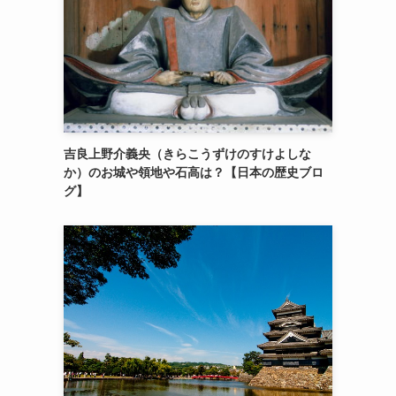
吉良上野介義央（きらこうずけのすけよしな
か）のお城や領地や石高は？【日本の歴史ブロ
グ】