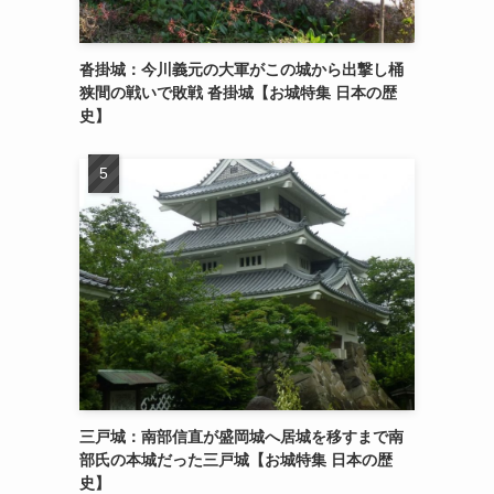
沓掛城：今川義元の大軍がこの城から出撃し桶
狭間の戦いで敗戦 沓掛城【お城特集 日本の歴
史】
三戸城：南部信直が盛岡城へ居城を移すまで南
部氏の本城だった三戸城【お城特集 日本の歴
史】