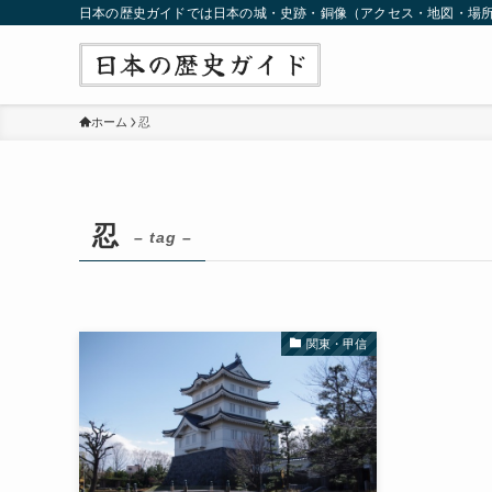
日本の歴史ガイドでは日本の城・史跡・銅像（アクセス・地図・場
ホーム
忍
忍
– tag –
関東・甲信