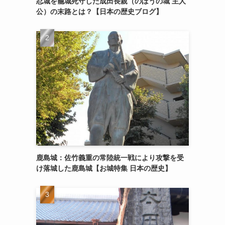
忍城を籠城死守した成田長親（のぼうの城 主人
公）の末路とは？【日本の歴史ブログ】
鹿島城：佐竹義重の常陸統一戦により攻撃を受
け落城した鹿島城【お城特集 日本の歴史】