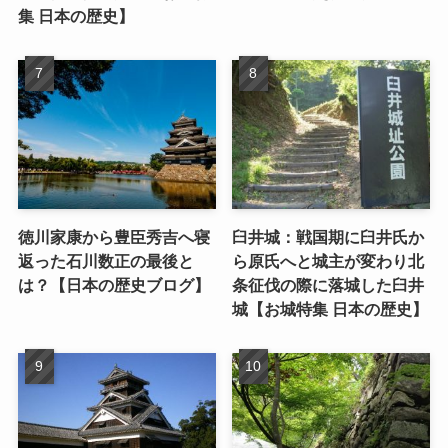
集 日本の歴史】
徳川家康から豊臣秀吉へ寝
臼井城：戦国期に臼井氏か
返った石川数正の最後と
ら原氏へと城主が変わり北
は？【日本の歴史ブログ】
条征伐の際に落城した臼井
城【お城特集 日本の歴史】