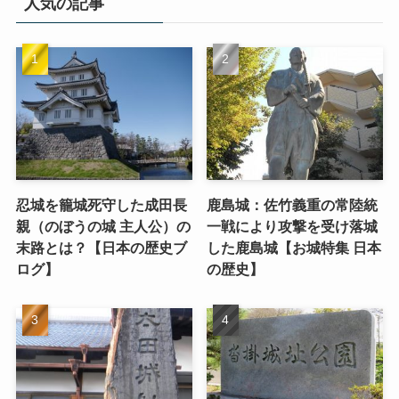
人気の記事
忍城を籠城死守した成田長
鹿島城：佐竹義重の常陸統
親（のぼうの城 主人公）の
一戦により攻撃を受け落城
末路とは？【日本の歴史ブ
した鹿島城【お城特集 日本
ログ】
の歴史】