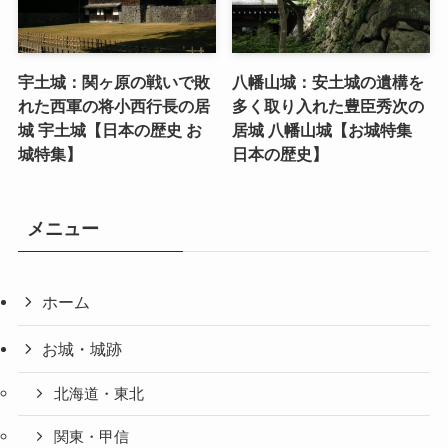
宇土城：関ヶ原の戦いで敗
八幡山城：安土城の遺構を
れた西軍の将小西行長の居
多く取り入れた豊臣秀次の
城 宇土城【日本の歴史 お
居城 八幡山城【お城特集
城特集】
日本の歴史】
メニュー
ホーム
お城・城跡
北海道・東北
関東・甲信