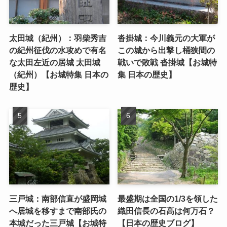
太田城（紀州）：羽柴秀吉
沓掛城：今川義元の大軍が
の紀州征伐の水攻めで有名
この城から出撃し桶狭間の
な太田左近の居城 太田城
戦いで敗戦 沓掛城【お城特
（紀州）【お城特集 日本の
集 日本の歴史】
歴史】
三戸城：南部信直が盛岡城
最盛期は全国の1/3を領した
へ居城を移すまで南部氏の
織田信長の石高は何万石？
本城だった三戸城【お城特
【日本の歴史ブログ】