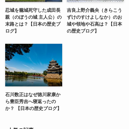
忍城を籠城死守した成田長
吉良上野介義央（きらこう
親（のぼうの城 主人公）の
ずけのすけよしなか）のお
末路とは？【日本の歴史ブ
城や領地や石高は？【日本
ログ】
の歴史ブログ】
石川数正はなぜ徳川家康か
ら豊臣秀吉へ寝返ったの
か？ 【日本の歴史ブログ】