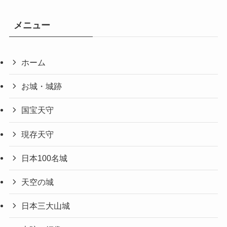
メニュー
ホーム
お城・城跡
国宝天守
現存天守
日本100名城
天空の城
日本三大山城