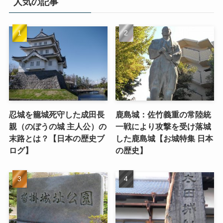
人気の記事
忍城を籠城死守した成田長
鹿島城：佐竹義重の常陸統
親（のぼうの城 主人公）の
一戦により攻撃を受け落城
末路とは？【日本の歴史ブ
した鹿島城【お城特集 日本
ログ】
の歴史】