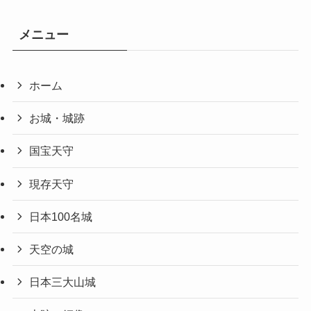
メニュー
ホーム
お城・城跡
国宝天守
現存天守
日本100名城
天空の城
日本三大山城