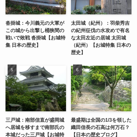
沓掛城：今川義元の大軍が
太田城（紀州）：羽柴秀吉
この城から出撃し桶狭間の
の紀州征伐の水攻めで有名
戦いで敗戦 沓掛城【お城特
な太田左近の居城 太田城
集 日本の歴史】
（紀州）【お城特集 日本の
歴史】
三戸城：南部信直が盛岡城
最盛期は全国の1/3を領した
へ居城を移すまで南部氏の
織田信長の石高は何万石？
本城だった三戸城【お城特
【日本の歴史ブログ】