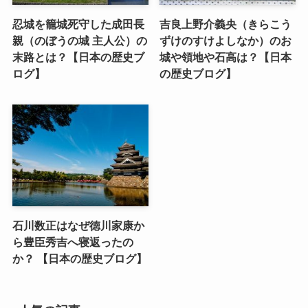
忍城を籠城死守した成田長
吉良上野介義央（きらこう
親（のぼうの城 主人公）の
ずけのすけよしなか）のお
末路とは？【日本の歴史ブ
城や領地や石高は？【日本
ログ】
の歴史ブログ】
石川数正はなぜ徳川家康か
ら豊臣秀吉へ寝返ったの
か？ 【日本の歴史ブログ】