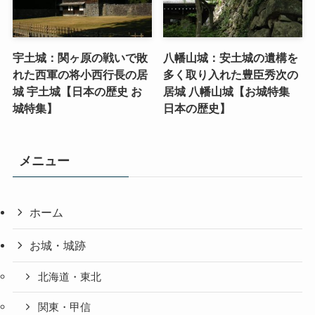
宇土城：関ヶ原の戦いで敗
八幡山城：安土城の遺構を
れた西軍の将小西行長の居
多く取り入れた豊臣秀次の
城 宇土城【日本の歴史 お
居城 八幡山城【お城特集
城特集】
日本の歴史】
メニュー
ホーム
お城・城跡
北海道・東北
関東・甲信