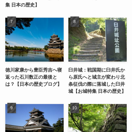
集 日本の歴史】
徳川家康から豊臣秀吉へ寝
臼井城：戦国期に臼井氏か
返った石川数正の最後と
ら原氏へと城主が変わり北
は？【日本の歴史ブログ】
条征伐の際に落城した臼井
城【お城特集 日本の歴史】