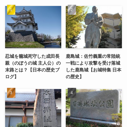
忍城を籠城死守した成田長
鹿島城：佐竹義重の常陸統
親（のぼうの城 主人公）の
一戦により攻撃を受け落城
末路とは？【日本の歴史ブ
した鹿島城【お城特集 日本
ログ】
の歴史】