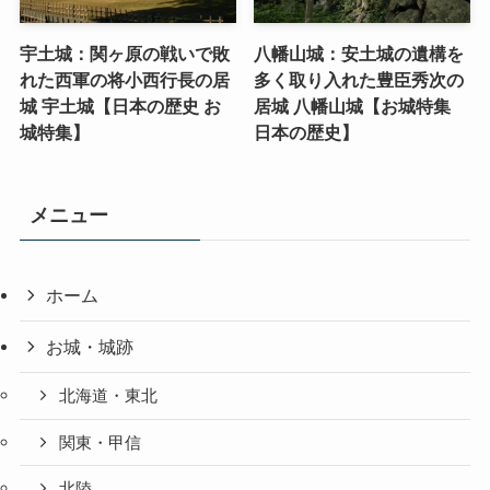
宇土城：関ヶ原の戦いで敗
八幡山城：安土城の遺構を
れた西軍の将小西行長の居
多く取り入れた豊臣秀次の
城 宇土城【日本の歴史 お
居城 八幡山城【お城特集
城特集】
日本の歴史】
メニュー
ホーム
お城・城跡
北海道・東北
関東・甲信
北陸