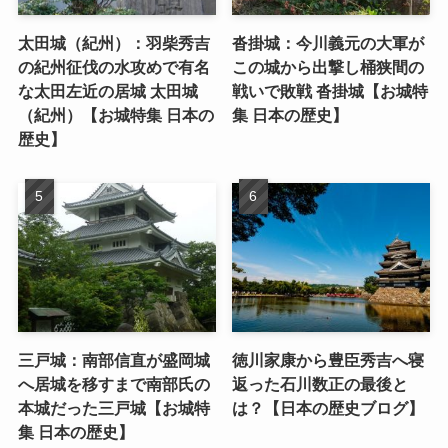
太田城（紀州）：羽柴秀吉
沓掛城：今川義元の大軍が
の紀州征伐の水攻めで有名
この城から出撃し桶狭間の
な太田左近の居城 太田城
戦いで敗戦 沓掛城【お城特
（紀州）【お城特集 日本の
集 日本の歴史】
歴史】
三戸城：南部信直が盛岡城
徳川家康から豊臣秀吉へ寝
へ居城を移すまで南部氏の
返った石川数正の最後と
本城だった三戸城【お城特
は？【日本の歴史ブログ】
集 日本の歴史】