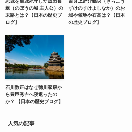
忍城を籠城死守した成田長
吉良上野介義央（きらこう
親（のぼうの城 主人公）の
ずけのすけよしなか）のお
末路とは？【日本の歴史ブ
城や領地や石高は？【日本
ログ】
の歴史ブログ】
石川数正はなぜ徳川家康か
ら豊臣秀吉へ寝返ったの
か？ 【日本の歴史ブログ】
人気の記事