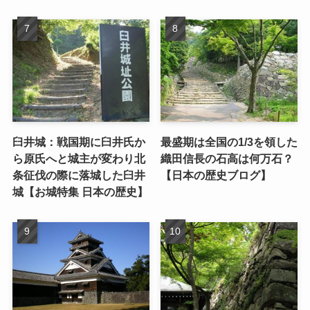
臼井城：戦国期に臼井氏か
最盛期は全国の1/3を領した
ら原氏へと城主が変わり北
織田信長の石高は何万石？
条征伐の際に落城した臼井
【日本の歴史ブログ】
城【お城特集 日本の歴史】