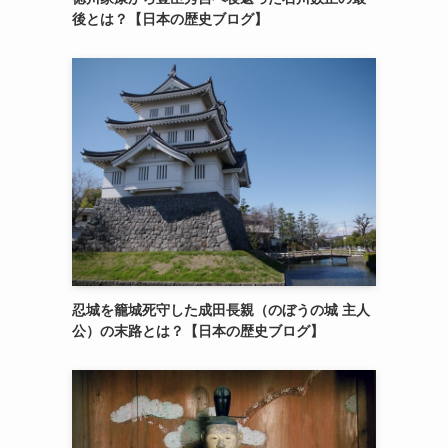
後とは？【日本の歴史ブログ】
忍城を籠城死守した成田長親（のぼうの城 主人
公）の末路とは？【日本の歴史ブログ】