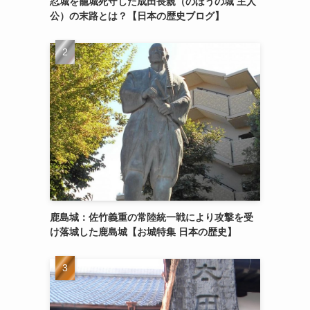
忍城を籠城死守した成田長親（のぼうの城 主人
公）の末路とは？【日本の歴史ブログ】
鹿島城：佐竹義重の常陸統一戦により攻撃を受
け落城した鹿島城【お城特集 日本の歴史】