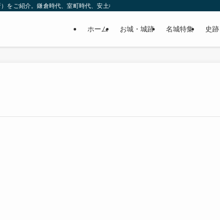
所）をご紹介。鎌倉時代、室町時代、安土桃山時代（戦国時代）、江戸時代と幅広
ホーム
お城・城跡
名城特集
史跡