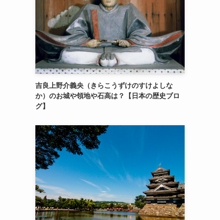
吉良上野介義央（きらこうずけのすけよしな
か）のお城や領地や石高は？【日本の歴史ブロ
グ】