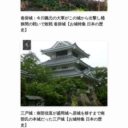
沓掛城：今川義元の大軍がこの城から出撃し桶
狭間の戦いで敗戦 沓掛城【お城特集 日本の歴
史】
三戸城：南部信直が盛岡城へ居城を移すまで南
部氏の本城だった三戸城【お城特集 日本の歴
史】