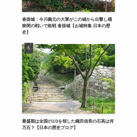
沓掛城：今川義元の大軍がこの城から出撃し桶
狭間の戦いで敗戦 沓掛城【お城特集 日本の歴
史】
最盛期は全国の1/3を領した織田信長の石高は何
万石？【日本の歴史ブログ】