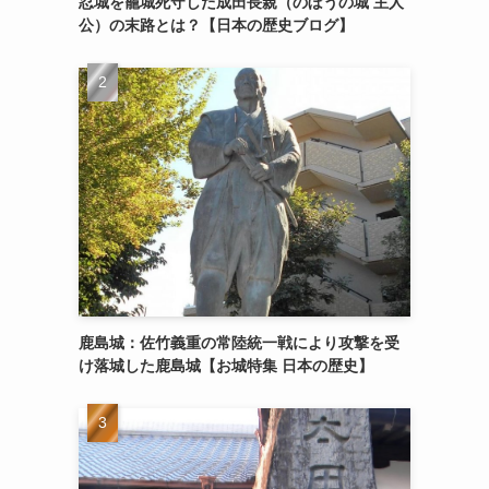
忍城を籠城死守した成田長親（のぼうの城 主人
公）の末路とは？【日本の歴史ブログ】
鹿島城：佐竹義重の常陸統一戦により攻撃を受
け落城した鹿島城【お城特集 日本の歴史】