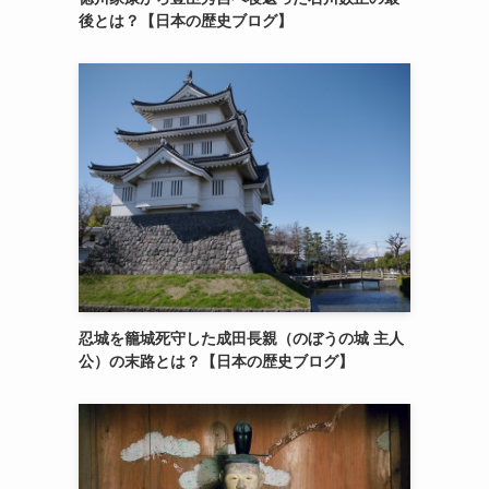
後とは？【日本の歴史ブログ】
忍城を籠城死守した成田長親（のぼうの城 主人
公）の末路とは？【日本の歴史ブログ】