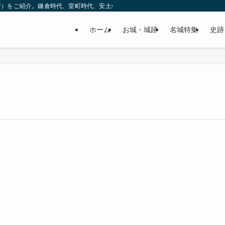
所）をご紹介。鎌倉時代、室町時代、安土桃山時代（戦国時代）、江戸時代と幅広
ホーム
お城・城跡
名城特集
史跡