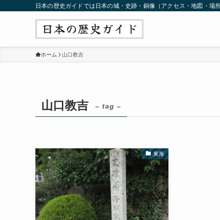
日本の歴史ガイドでは日本の城・史跡・銅像（アクセス・地図・場
ホーム
山口教吉
山口教吉
– tag –
東海