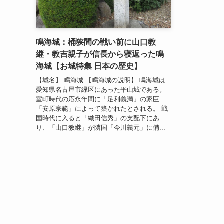
鳴海城：桶狭間の戦い前に山口教
継・教吉親子が信長から寝返った鳴
海城【お城特集 日本の歴史】
【城名】 鳴海城 【鳴海城の説明】 鳴海城は
愛知県名古屋市緑区にあった平山城である。
室町時代の応永年間に「足利義満」の家臣
「安原宗範」によって築かれたとされる。 戦
国時代に入ると「織田信秀」の支配下にあ
り、「山口教継」が隣国「今川義元」に備...