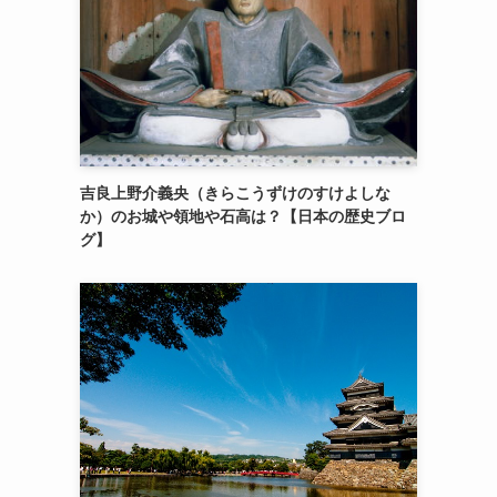
吉良上野介義央（きらこうずけのすけよしな
か）のお城や領地や石高は？【日本の歴史ブロ
グ】