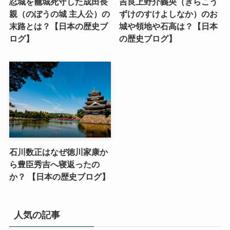
忍城を籠城死守した成田長
吉良上野介義央（きらこう
親（のぼうの城 主人公）の
ずけのすけよしなか）のお
末路とは？【日本の歴史ブ
城や領地や石高は？【日本
ログ】
の歴史ブログ】
石川数正はなぜ徳川家康か
ら豊臣秀吉へ寝返ったの
か？ 【日本の歴史ブログ】
人気の記事