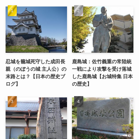
忍城を籠城死守した成田長
鹿島城：佐竹義重の常陸統
親（のぼうの城 主人公）の
一戦により攻撃を受け落城
末路とは？【日本の歴史ブ
した鹿島城【お城特集 日本
ログ】
の歴史】