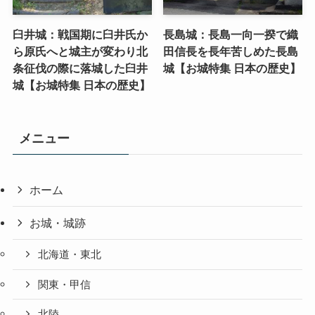
臼井城：戦国期に臼井氏か
長島城：長島一向一揆で織
ら原氏へと城主が変わり北
田信長を長年苦しめた長島
条征伐の際に落城した臼井
城【お城特集 日本の歴史】
城【お城特集 日本の歴史】
メニュー
ホーム
お城・城跡
北海道・東北
関東・甲信
北陸