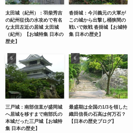
太田城（紀州）：羽柴秀吉
沓掛城：今川義元の大軍が
の紀州征伐の水攻めで有名
この城から出撃し桶狭間の
な太田左近の居城 太田城
戦いで敗戦 沓掛城【お城特
（紀州）【お城特集 日本の
集 日本の歴史】
歴史】
三戸城：南部信直が盛岡城
最盛期は全国の1/3を領した
へ居城を移すまで南部氏の
織田信長の石高は何万石？
本城だった三戸城【お城特
【日本の歴史ブログ】
集 日本の歴史】