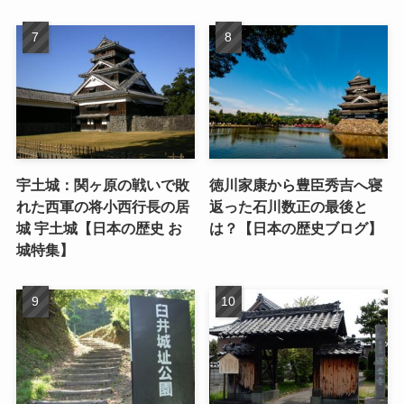
宇土城：関ヶ原の戦いで敗
徳川家康から豊臣秀吉へ寝
れた西軍の将小西行長の居
返った石川数正の最後と
城 宇土城【日本の歴史 お
は？【日本の歴史ブログ】
城特集】