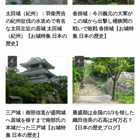
太田城（紀州）：羽柴秀吉
沓掛城：今川義元の大軍が
の紀州征伐の水攻めで有名
この城から出撃し桶狭間の
な太田左近の居城 太田城
戦いで敗戦 沓掛城【お城特
（紀州）【お城特集 日本の
集 日本の歴史】
歴史】
三戸城：南部信直が盛岡城
最盛期は全国の1/3を領した
へ居城を移すまで南部氏の
織田信長の石高は何万石？
本城だった三戸城【お城特
【日本の歴史ブログ】
集 日本の歴史】