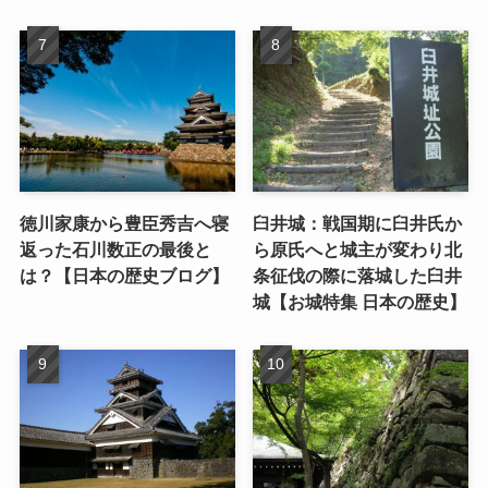
徳川家康から豊臣秀吉へ寝
臼井城：戦国期に臼井氏か
返った石川数正の最後と
ら原氏へと城主が変わり北
は？【日本の歴史ブログ】
条征伐の際に落城した臼井
城【お城特集 日本の歴史】