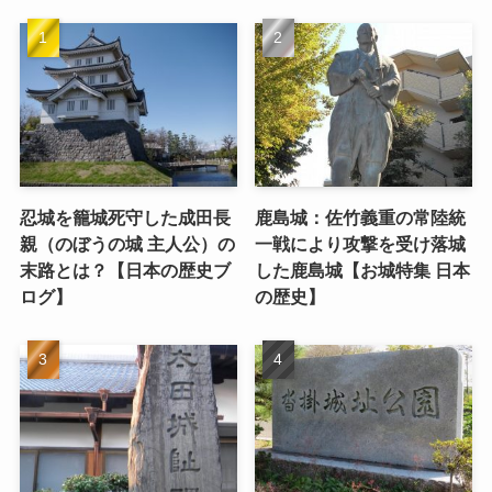
忍城を籠城死守した成田長
鹿島城：佐竹義重の常陸統
親（のぼうの城 主人公）の
一戦により攻撃を受け落城
末路とは？【日本の歴史ブ
した鹿島城【お城特集 日本
ログ】
の歴史】