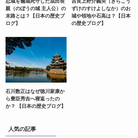
忍城を籠城死守した成田長
吉良上野介義央（きらこう
親（のぼうの城 主人公）の
ずけのすけよしなか）のお
末路とは？【日本の歴史ブ
城や領地や石高は？【日本
ログ】
の歴史ブログ】
石川数正はなぜ徳川家康か
ら豊臣秀吉へ寝返ったの
か？ 【日本の歴史ブログ】
人気の記事