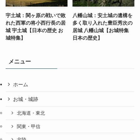
宇土城：関ヶ原の戦いで敗
八幡山城：安土城の遺構を
れた西軍の将小西行長の居
多く取り入れた豊臣秀次の
城 宇土城【日本の歴史 お
居城 八幡山城【お城特集
城特集】
日本の歴史】
メニュー
ホーム
お城・城跡
北海道・東北
関東・甲信
北陸