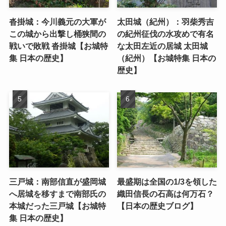
沓掛城：今川義元の大軍が
太田城（紀州）：羽柴秀吉
この城から出撃し桶狭間の
の紀州征伐の水攻めで有名
戦いで敗戦 沓掛城【お城特
な太田左近の居城 太田城
集 日本の歴史】
（紀州）【お城特集 日本の
歴史】
三戸城：南部信直が盛岡城
最盛期は全国の1/3を領した
へ居城を移すまで南部氏の
織田信長の石高は何万石？
本城だった三戸城【お城特
【日本の歴史ブログ】
集 日本の歴史】