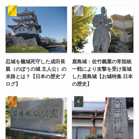
忍城を籠城死守した成田長
鹿島城：佐竹義重の常陸統
親（のぼうの城 主人公）の
一戦により攻撃を受け落城
末路とは？【日本の歴史ブ
した鹿島城【お城特集 日本
ログ】
の歴史】