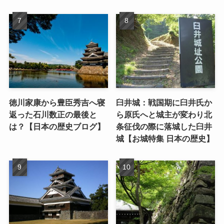
徳川家康から豊臣秀吉へ寝
臼井城：戦国期に臼井氏か
返った石川数正の最後と
ら原氏へと城主が変わり北
は？【日本の歴史ブログ】
条征伐の際に落城した臼井
城【お城特集 日本の歴史】