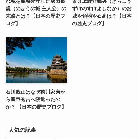
忍城を籠城死守した成田長
吉良上野介義央（きらこう
親（のぼうの城 主人公）の
ずけのすけよしなか）のお
末路とは？【日本の歴史ブ
城や領地や石高は？【日本
ログ】
の歴史ブログ】
石川数正はなぜ徳川家康か
ら豊臣秀吉へ寝返ったの
か？ 【日本の歴史ブログ】
人気の記事