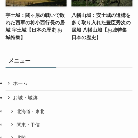
宇土城：関ヶ原の戦いで敗
八幡山城：安土城の遺構を
れた西軍の将小西行長の居
多く取り入れた豊臣秀次の
城 宇土城【日本の歴史 お
居城 八幡山城【お城特集
城特集】
日本の歴史】
メニュー
ホーム
お城・城跡
北海道・東北
関東・甲信
北陸