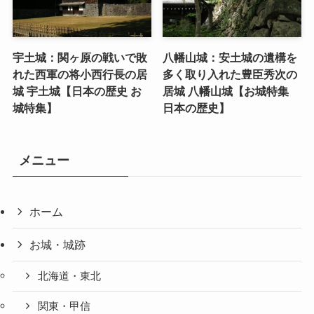
宇土城：関ヶ原の戦いで敗
八幡山城：安土城の遺構を
れた西軍の将小西行長の居
多く取り入れた豊臣秀次の
城 宇土城【日本の歴史 お
居城 八幡山城【お城特集
城特集】
日本の歴史】
メニュー
ホーム
お城・城跡
北海道・東北
関東・甲信