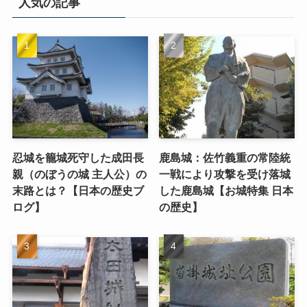
人気の記事
忍城を籠城死守した成田長
鹿島城：佐竹義重の常陸統
親（のぼうの城 主人公）の
一戦により攻撃を受け落城
末路とは？【日本の歴史ブ
した鹿島城【お城特集 日本
ログ】
の歴史】