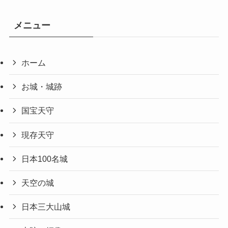
メニュー
ホーム
お城・城跡
国宝天守
現存天守
日本100名城
天空の城
日本三大山城