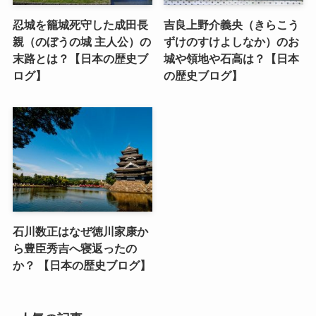
忍城を籠城死守した成田長
吉良上野介義央（きらこう
親（のぼうの城 主人公）の
ずけのすけよしなか）のお
末路とは？【日本の歴史ブ
城や領地や石高は？【日本
ログ】
の歴史ブログ】
石川数正はなぜ徳川家康か
ら豊臣秀吉へ寝返ったの
か？ 【日本の歴史ブログ】