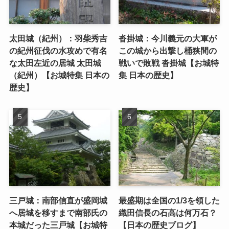
太田城（紀州）：羽柴秀吉
沓掛城：今川義元の大軍が
の紀州征伐の水攻めで有名
この城から出撃し桶狭間の
な太田左近の居城 太田城
戦いで敗戦 沓掛城【お城特
（紀州）【お城特集 日本の
集 日本の歴史】
歴史】
三戸城：南部信直が盛岡城
最盛期は全国の1/3を領した
へ居城を移すまで南部氏の
織田信長の石高は何万石？
本城だった三戸城【お城特
【日本の歴史ブログ】