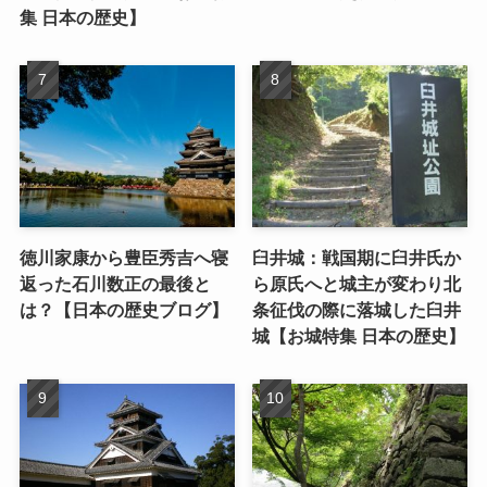
集 日本の歴史】
徳川家康から豊臣秀吉へ寝
臼井城：戦国期に臼井氏か
返った石川数正の最後と
ら原氏へと城主が変わり北
は？【日本の歴史ブログ】
条征伐の際に落城した臼井
城【お城特集 日本の歴史】