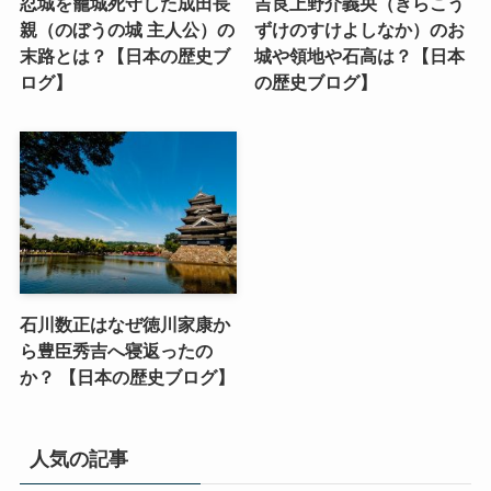
忍城を籠城死守した成田長
吉良上野介義央（きらこう
親（のぼうの城 主人公）の
ずけのすけよしなか）のお
末路とは？【日本の歴史ブ
城や領地や石高は？【日本
ログ】
の歴史ブログ】
石川数正はなぜ徳川家康か
ら豊臣秀吉へ寝返ったの
か？ 【日本の歴史ブログ】
人気の記事