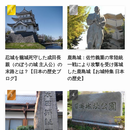
忍城を籠城死守した成田長
鹿島城：佐竹義重の常陸統
親（のぼうの城 主人公）の
一戦により攻撃を受け落城
末路とは？【日本の歴史ブ
した鹿島城【お城特集 日本
ログ】
の歴史】