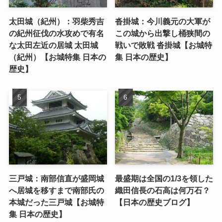
太田城（紀州）：羽柴秀吉
沓掛城：今川義元の大軍が
の紀州征伐の水攻めで有名
この城から出撃し桶狭間の
な太田左近の居城 太田城
戦いで敗戦 沓掛城【お城特
（紀州）【お城特集 日本の
集 日本の歴史】
歴史】
三戸城：南部信直が盛岡城
最盛期は全国の1/3を領した
へ居城を移すまで南部氏の
織田信長の石高は何万石？
本城だった三戸城【お城特
【日本の歴史ブログ】
集 日本の歴史】