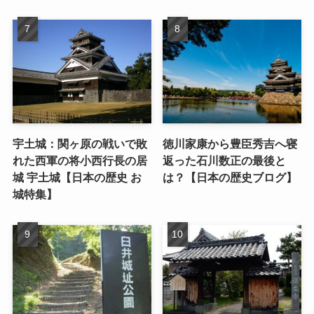
宇土城：関ヶ原の戦いで敗
徳川家康から豊臣秀吉へ寝
れた西軍の将小西行長の居
返った石川数正の最後と
城 宇土城【日本の歴史 お
は？【日本の歴史ブログ】
城特集】