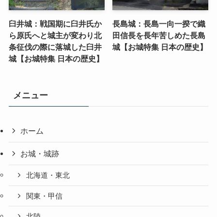
臼井城：戦国期に臼井氏か
長島城：長島一向一揆で織
ら原氏へと城主が変わり北
田信長を長年苦しめた長島
条征伐の際に落城した臼井
城【お城特集 日本の歴史】
城【お城特集 日本の歴史】
メニュー
ホーム
お城・城跡
北海道・東北
関東・甲信
北陸