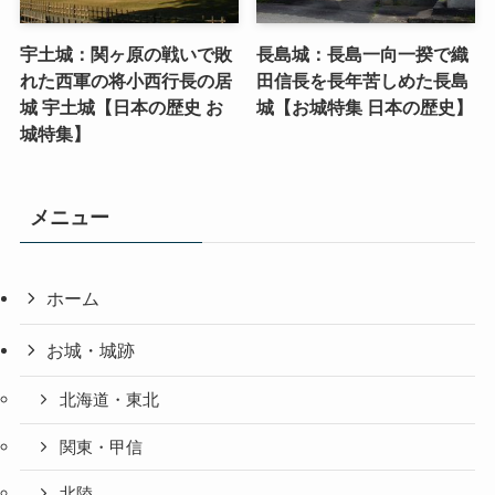
宇土城：関ヶ原の戦いで敗
長島城：長島一向一揆で織
れた西軍の将小西行長の居
田信長を長年苦しめた長島
城 宇土城【日本の歴史 お
城【お城特集 日本の歴史】
城特集】
メニュー
ホーム
お城・城跡
北海道・東北
関東・甲信
北陸