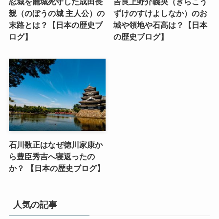
忍城を籠城死守した成田長
吉良上野介義央（きらこう
親（のぼうの城 主人公）の
ずけのすけよしなか）のお
末路とは？【日本の歴史ブ
城や領地や石高は？【日本
ログ】
の歴史ブログ】
石川数正はなぜ徳川家康か
ら豊臣秀吉へ寝返ったの
か？ 【日本の歴史ブログ】
人気の記事