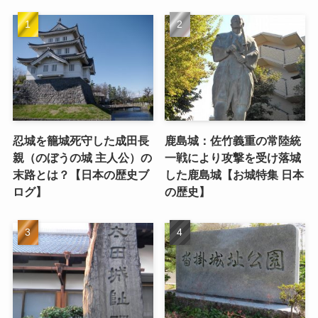
忍城を籠城死守した成田長
鹿島城：佐竹義重の常陸統
親（のぼうの城 主人公）の
一戦により攻撃を受け落城
末路とは？【日本の歴史ブ
した鹿島城【お城特集 日本
ログ】
の歴史】