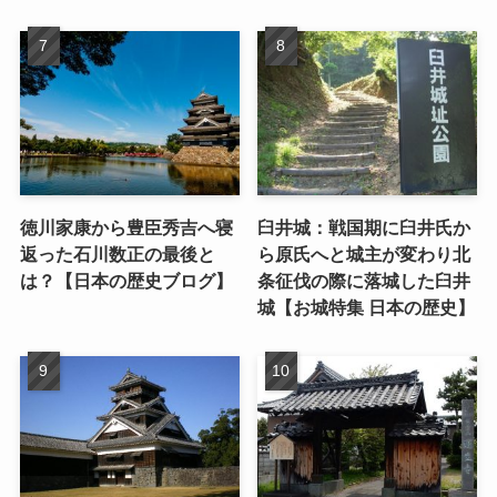
徳川家康から豊臣秀吉へ寝
臼井城：戦国期に臼井氏か
返った石川数正の最後と
ら原氏へと城主が変わり北
は？【日本の歴史ブログ】
条征伐の際に落城した臼井
城【お城特集 日本の歴史】