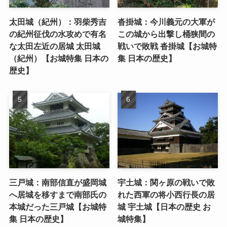
太田城（紀州）：羽柴秀吉
沓掛城：今川義元の大軍が
の紀州征伐の水攻めで有名
この城から出撃し桶狭間の
な太田左近の居城 太田城
戦いで敗戦 沓掛城【お城特
（紀州）【お城特集 日本の
集 日本の歴史】
歴史】
三戸城：南部信直が盛岡城
宇土城：関ヶ原の戦いで敗
へ居城を移すまで南部氏の
れた西軍の将小西行長の居
本城だった三戸城【お城特
城 宇土城【日本の歴史 お
集 日本の歴史】
城特集】