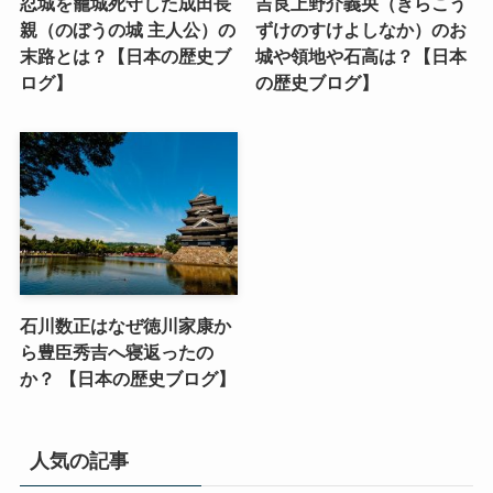
忍城を籠城死守した成田長
吉良上野介義央（きらこう
親（のぼうの城 主人公）の
ずけのすけよしなか）のお
末路とは？【日本の歴史ブ
城や領地や石高は？【日本
ログ】
の歴史ブログ】
石川数正はなぜ徳川家康か
ら豊臣秀吉へ寝返ったの
か？ 【日本の歴史ブログ】
人気の記事