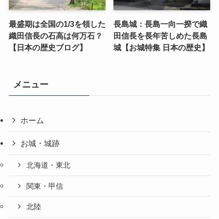
最盛期は全国の1/3を領した
長島城：長島一向一揆で織
織田信長の石高は何万石？
田信長を長年苦しめた長島
【日本の歴史ブログ】
城【お城特集 日本の歴史】
メニュー
ホーム
お城・城跡
北海道・東北
関東・甲信
北陸