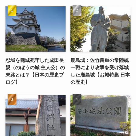
忍城を籠城死守した成田長
鹿島城：佐竹義重の常陸統
親（のぼうの城 主人公）の
一戦により攻撃を受け落城
末路とは？【日本の歴史ブ
した鹿島城【お城特集 日本
ログ】
の歴史】