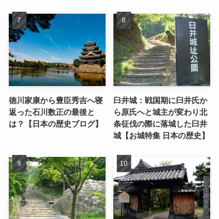
徳川家康から豊臣秀吉へ寝
臼井城：戦国期に臼井氏か
返った石川数正の最後と
ら原氏へと城主が変わり北
は？【日本の歴史ブログ】
条征伐の際に落城した臼井
城【お城特集 日本の歴史】