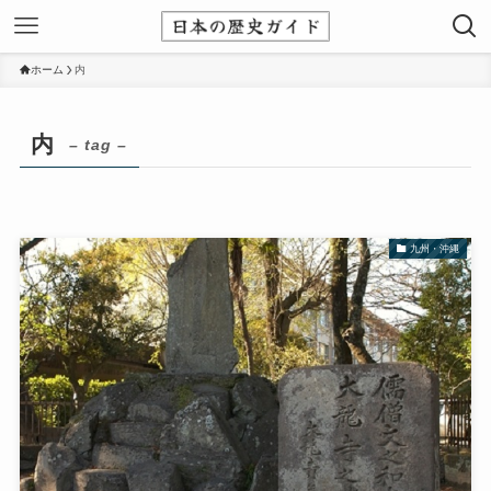
ホーム
内
内
– tag –
九州・沖縄