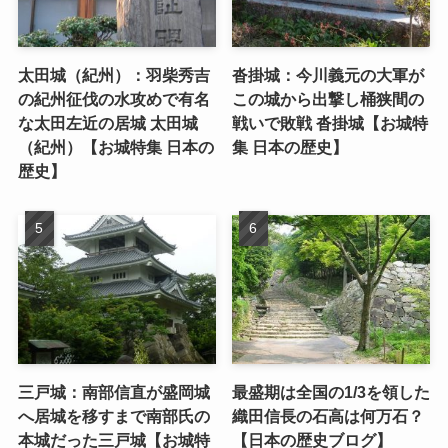
太田城（紀州）：羽柴秀吉
沓掛城：今川義元の大軍が
の紀州征伐の水攻めで有名
この城から出撃し桶狭間の
な太田左近の居城 太田城
戦いで敗戦 沓掛城【お城特
（紀州）【お城特集 日本の
集 日本の歴史】
歴史】
三戸城：南部信直が盛岡城
最盛期は全国の1/3を領した
へ居城を移すまで南部氏の
織田信長の石高は何万石？
本城だった三戸城【お城特
【日本の歴史ブログ】