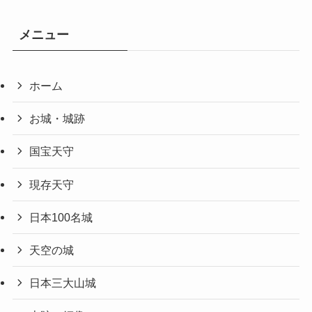
メニュー
ホーム
お城・城跡
国宝天守
現存天守
日本100名城
天空の城
日本三大山城