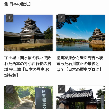
集 日本の歴史】
宇土城：関ヶ原の戦いで敗
徳川家康から豊臣秀吉へ寝
れた西軍の将小西行長の居
返った石川数正の最後と
城 宇土城【日本の歴史 お
は？【日本の歴史ブログ】
城特集】