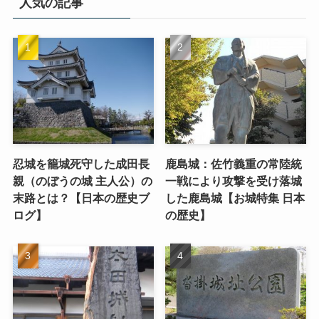
人気の記事
忍城を籠城死守した成田長
鹿島城：佐竹義重の常陸統
親（のぼうの城 主人公）の
一戦により攻撃を受け落城
末路とは？【日本の歴史ブ
した鹿島城【お城特集 日本
ログ】
の歴史】