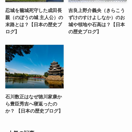
忍城を籠城死守した成田長
吉良上野介義央（きらこう
親（のぼうの城 主人公）の
ずけのすけよしなか）のお
末路とは？【日本の歴史ブ
城や領地や石高は？【日本
ログ】
の歴史ブログ】
石川数正はなぜ徳川家康か
ら豊臣秀吉へ寝返ったの
か？ 【日本の歴史ブログ】