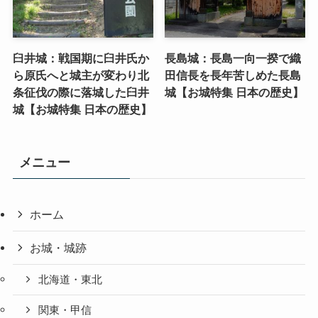
臼井城：戦国期に臼井氏か
長島城：長島一向一揆で織
ら原氏へと城主が変わり北
田信長を長年苦しめた長島
条征伐の際に落城した臼井
城【お城特集 日本の歴史】
城【お城特集 日本の歴史】
メニュー
ホーム
お城・城跡
北海道・東北
関東・甲信