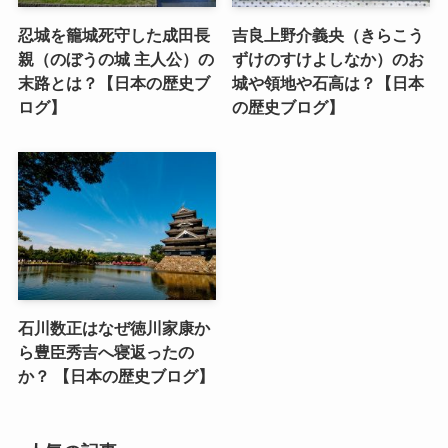
忍城を籠城死守した成田長
吉良上野介義央（きらこう
親（のぼうの城 主人公）の
ずけのすけよしなか）のお
末路とは？【日本の歴史ブ
城や領地や石高は？【日本
ログ】
の歴史ブログ】
石川数正はなぜ徳川家康か
ら豊臣秀吉へ寝返ったの
か？ 【日本の歴史ブログ】