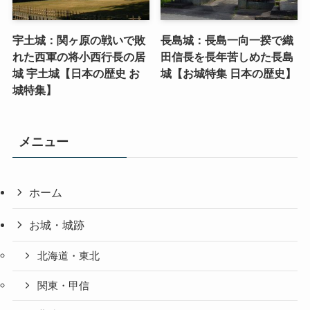
宇土城：関ヶ原の戦いで敗
長島城：長島一向一揆で織
れた西軍の将小西行長の居
田信長を長年苦しめた長島
城 宇土城【日本の歴史 お
城【お城特集 日本の歴史】
城特集】
メニュー
ホーム
お城・城跡
北海道・東北
関東・甲信