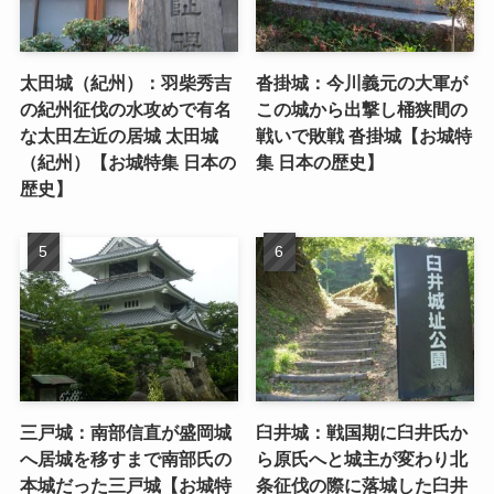
太田城（紀州）：羽柴秀吉
沓掛城：今川義元の大軍が
の紀州征伐の水攻めで有名
この城から出撃し桶狭間の
な太田左近の居城 太田城
戦いで敗戦 沓掛城【お城特
（紀州）【お城特集 日本の
集 日本の歴史】
歴史】
三戸城：南部信直が盛岡城
臼井城：戦国期に臼井氏か
へ居城を移すまで南部氏の
ら原氏へと城主が変わり北
本城だった三戸城【お城特
条征伐の際に落城した臼井