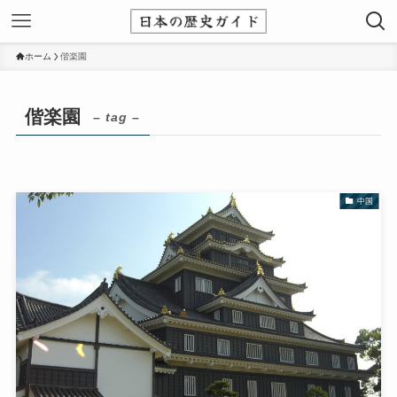
ホーム
偕楽園
偕楽園
– tag –
中国