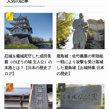
人気の記事
忍城を籠城死守した成田長
鹿島城：佐竹義重の常陸統
親（のぼうの城 主人公）の
一戦により攻撃を受け落城
末路とは？【日本の歴史ブ
した鹿島城【お城特集 日本
ログ】
の歴史】