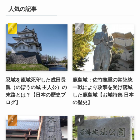
人気の記事
忍城を籠城死守した成田長
鹿島城：佐竹義重の常陸統
親（のぼうの城 主人公）の
一戦により攻撃を受け落城
末路とは？【日本の歴史ブ
した鹿島城【お城特集 日本
ログ】
の歴史】