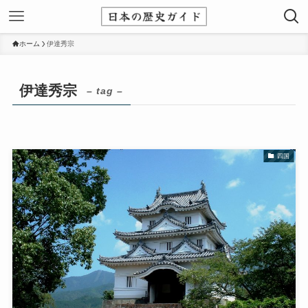
ホーム
伊達秀宗
伊達秀宗
– tag –
四国