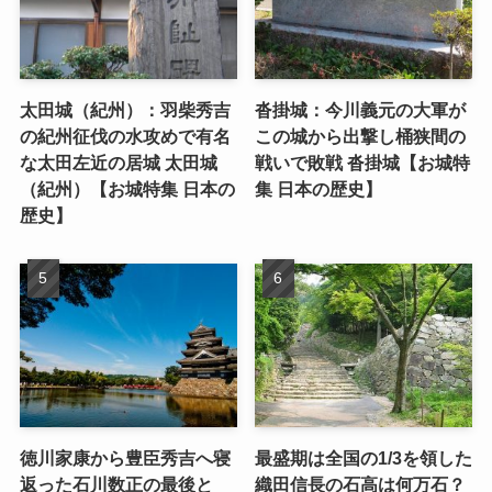
太田城（紀州）：羽柴秀吉
沓掛城：今川義元の大軍が
の紀州征伐の水攻めで有名
この城から出撃し桶狭間の
な太田左近の居城 太田城
戦いで敗戦 沓掛城【お城特
（紀州）【お城特集 日本の
集 日本の歴史】
歴史】
徳川家康から豊臣秀吉へ寝
最盛期は全国の1/3を領した
返った石川数正の最後と
織田信長の石高は何万石？