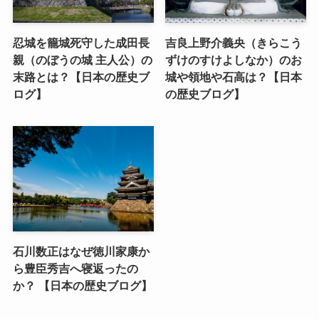
忍城を籠城死守した成田長
吉良上野介義央（きらこう
親（のぼうの城 主人公）の
ずけのすけよしなか）のお
末路とは？【日本の歴史ブ
城や領地や石高は？【日本
ログ】
の歴史ブログ】
石川数正はなぜ徳川家康か
ら豊臣秀吉へ寝返ったの
か？ 【日本の歴史ブログ】