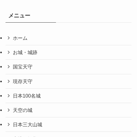
メニュー
ホーム
お城・城跡
国宝天守
現存天守
日本100名城
天空の城
日本三大山城