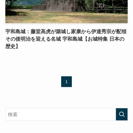
宇和島城：藤堂高虎が築城し家康から伊達秀宗が配領
その後明治を迎える名城 宇和島城【お城特集 日本の
歴史】
1