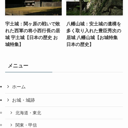
宇土城：関ヶ原の戦いで敗
八幡山城：安土城の遺構を
れた西軍の将小西行長の居
多く取り入れた豊臣秀次の
城 宇土城【日本の歴史 お
居城 八幡山城【お城特集
城特集】
日本の歴史】
メニュー
ホーム
お城・城跡
北海道・東北
関東・甲信