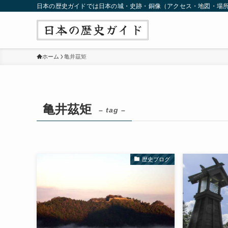
日本の歴史ガイドでは日本の城・史跡・銅像（アクセス・地図・場
ホーム
亀井茲矩
亀井茲矩
– tag –
歴史ブログ