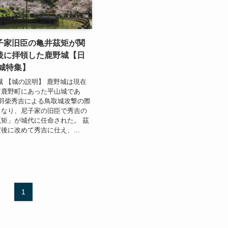
子家旧臣の亀井茲矩が関
後に拝領した鹿野城【日
城特集】
城 【城の説明】 鹿野城は現在
市鹿野町にあった平山城であ
羽柴秀吉による鳥取城攻撃の際
となり、尼子家の旧臣で秀吉の
矩」が城代に任命された。 茲
後に改めて秀吉に仕え、...
1