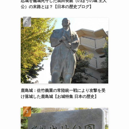
忍城を籠城死守した成田長親（のぼうの城 主人
公）の末路とは？【日本の歴史ブログ】
鹿島城：佐竹義重の常陸統一戦により攻撃を受
け落城した鹿島城【お城特集 日本の歴史】