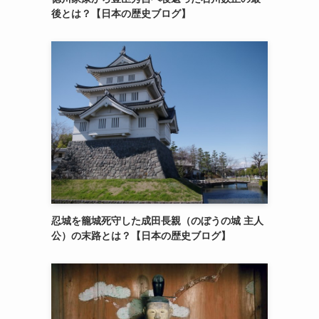
後とは？【日本の歴史ブログ】
忍城を籠城死守した成田長親（のぼうの城 主人
公）の末路とは？【日本の歴史ブログ】