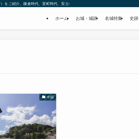
所）をご紹介。鎌倉時代、室町時代、安土桃山時代（戦国時代）、江戸時代と幅広
ホーム
お城・城跡
名城特集
史跡
中国