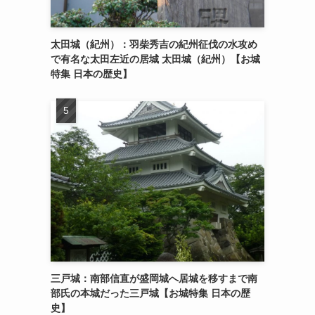
太田城（紀州）：羽柴秀吉の紀州征伐の水攻め
で有名な太田左近の居城 太田城（紀州）【お城
特集 日本の歴史】
三戸城：南部信直が盛岡城へ居城を移すまで南
部氏の本城だった三戸城【お城特集 日本の歴
史】