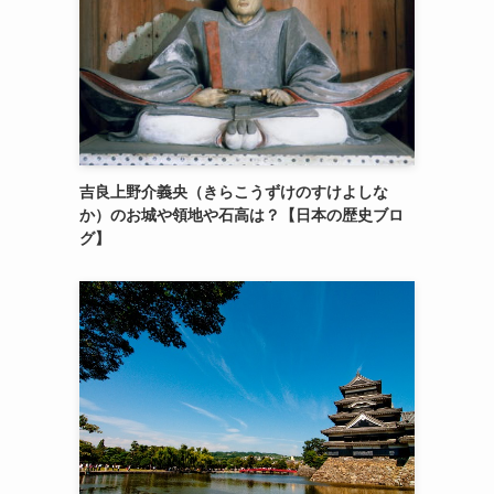
吉良上野介義央（きらこうずけのすけよしな
か）のお城や領地や石高は？【日本の歴史ブロ
グ】