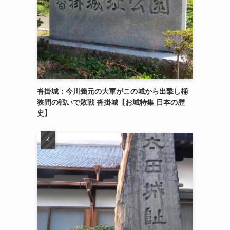
沓掛城：今川義元の大軍がこの城から出撃し桶
狭間の戦いで敗戦 沓掛城【お城特集 日本の歴
史】