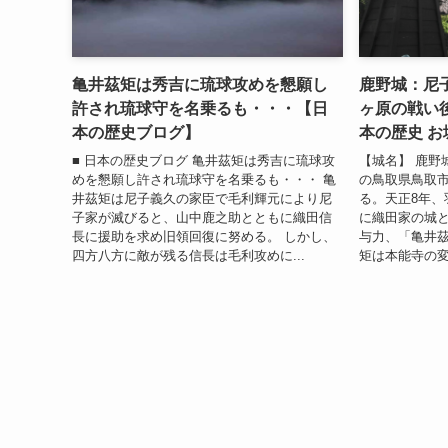
亀井茲矩は秀吉に琉球攻めを懇願し
鹿野城：尼
許され琉球守を名乗るも・・・【日
ヶ原の戦い
本の歴史ブログ】
本の歴史 お
■ 日本の歴史ブログ 亀井茲矩は秀吉に琉球攻
【城名】 鹿野
めを懇願し許され琉球守を名乗るも・・・ 亀
の鳥取県鳥取
井茲矩は尼子義久の家臣で毛利輝元により尼
る。天正8年、
子家が滅びると、山中鹿之助とともに織田信
に織田家の城
長に援助を求め旧領回復に努める。 しかし、
与力、「亀井茲
四方八方に敵が残る信長は毛利攻めに...
矩は本能寺の変