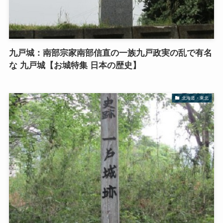
九戸城：南部宗家南部信直の一族九戸政実の乱で有名
な 九戸城【お城特集 日本の歴史】
北海道・東北