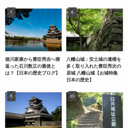
徳川家康から豊臣秀吉へ寝
八幡山城：安土城の遺構を
返った石川数正の最後と
多く取り入れた豊臣秀次の
は？【日本の歴史ブログ】
居城 八幡山城【お城特集
日本の歴史】