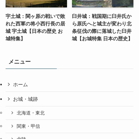
宇土城：関ヶ原の戦いで敗
臼井城：戦国期に臼井氏か
れた西軍の将小西行長の居
ら原氏へと城主が変わり北
城 宇土城【日本の歴史 お
条征伐の際に落城した臼井
城特集】
城【お城特集 日本の歴史】
メニュー
ホーム
お城・城跡
北海道・東北
関東・甲信