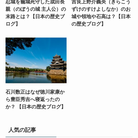
忍城を籠城死守した成田長
吉良上野介義央（きらこう
親（のぼうの城 主人公）の
ずけのすけよしなか）のお
末路とは？【日本の歴史ブ
城や領地や石高は？【日本
ログ】
の歴史ブログ】
石川数正はなぜ徳川家康か
ら豊臣秀吉へ寝返ったの
か？ 【日本の歴史ブログ】
人気の記事