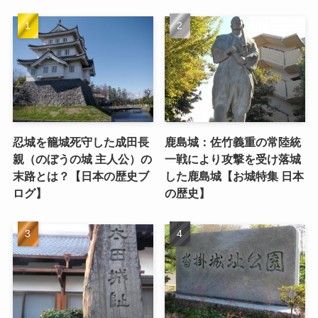
忍城を籠城死守した成田長
鹿島城：佐竹義重の常陸統
親（のぼうの城 主人公）の
一戦により攻撃を受け落城
末路とは？【日本の歴史ブ
した鹿島城【お城特集 日本
ログ】
の歴史】