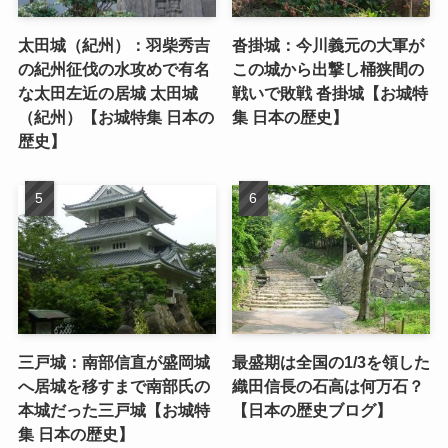
太田城（紀州）：羽柴秀吉
沓掛城：今川義元の大軍が
の紀州征伐の水攻めで有名
この城から出撃し桶狭間の
な太田左近の居城 太田城
戦いで敗戦 沓掛城【お城特
（紀州）【お城特集 日本の
集 日本の歴史】
歴史】
三戸城：南部信直が盛岡城
最盛期は全国の1/3を領した
へ居城を移すまで南部氏の
織田信長の石高は何万石？
本城だった三戸城【お城特
【日本の歴史ブログ】
集 日本の歴史】