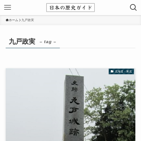
ホーム
九戸政実
九戸政実
– tag –
北海道・東北