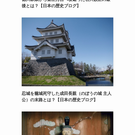
後とは？【日本の歴史ブログ】
忍城を籠城死守した成田長親（のぼうの城 主人
公）の末路とは？【日本の歴史ブログ】