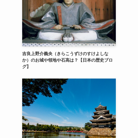
吉良上野介義央（きらこうずけのすけよしな
か）のお城や領地や石高は？【日本の歴史ブロ
グ】