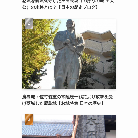
忍城を籠城死守した成田長親（のぼうの城 主人
公）の末路とは？【日本の歴史ブログ】
鹿島城：佐竹義重の常陸統一戦により攻撃を受
け落城した鹿島城【お城特集 日本の歴史】