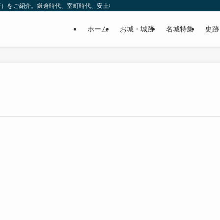
所）をご紹介。鎌倉時代、室町時代、安土桃山時代（戦国時代）、江戸時代と幅広
ホーム
お城・城跡
名城特集
史跡