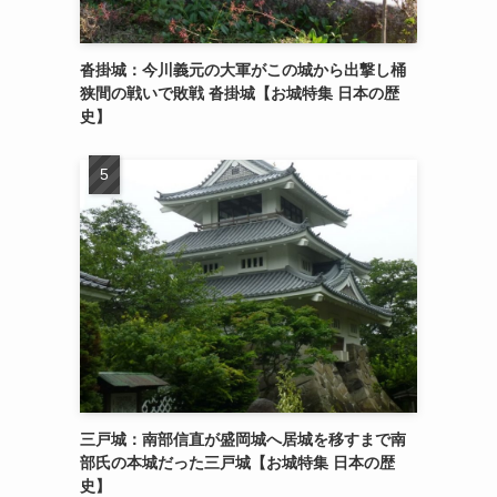
沓掛城：今川義元の大軍がこの城から出撃し桶
狭間の戦いで敗戦 沓掛城【お城特集 日本の歴
史】
三戸城：南部信直が盛岡城へ居城を移すまで南
部氏の本城だった三戸城【お城特集 日本の歴
史】