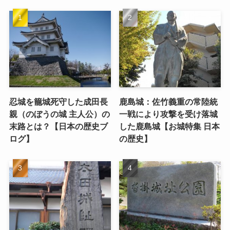
忍城を籠城死守した成田長
鹿島城：佐竹義重の常陸統
親（のぼうの城 主人公）の
一戦により攻撃を受け落城
末路とは？【日本の歴史ブ
した鹿島城【お城特集 日本
ログ】
の歴史】