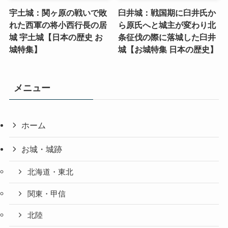
宇土城：関ヶ原の戦いで敗
臼井城：戦国期に臼井氏か
れた西軍の将小西行長の居
ら原氏へと城主が変わり北
城 宇土城【日本の歴史 お
条征伐の際に落城した臼井
城特集】
城【お城特集 日本の歴史】
メニュー
ホーム
お城・城跡
北海道・東北
関東・甲信
北陸