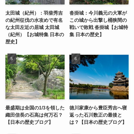
太田城（紀州）：羽柴秀吉
沓掛城：今川義元の大軍が
の紀州征伐の水攻めで有名
この城から出撃し桶狭間の
な太田左近の居城 太田城
戦いで敗戦 沓掛城【お城特
（紀州）【お城特集 日本の
集 日本の歴史】
歴史】
最盛期は全国の1/3を領した
徳川家康から豊臣秀吉へ寝
織田信長の石高は何万石？
返った石川数正の最後と
【日本の歴史ブログ】
は？【日本の歴史ブログ】