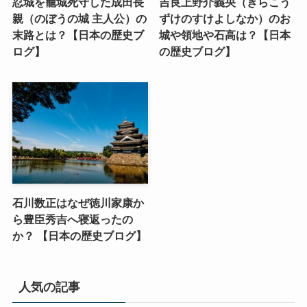
忍城を籠城死守した成田長
吉良上野介義央（きらこう
親（のぼうの城 主人公）の
ずけのすけよしなか）のお
末路とは？【日本の歴史ブ
城や領地や石高は？【日本
ログ】
の歴史ブログ】
石川数正はなぜ徳川家康か
ら豊臣秀吉へ寝返ったの
か？ 【日本の歴史ブログ】
人気の記事