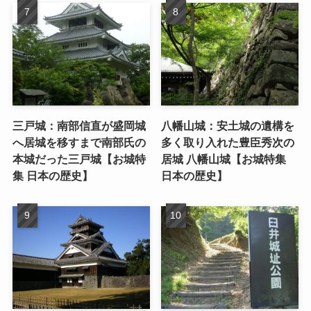
三戸城：南部信直が盛岡城
八幡山城：安土城の遺構を
へ居城を移すまで南部氏の
多く取り入れた豊臣秀次の
本城だった三戸城【お城特
居城 八幡山城【お城特集
集 日本の歴史】
日本の歴史】