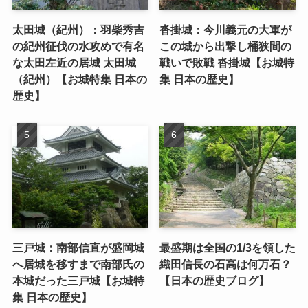
太田城（紀州）：羽柴秀吉
沓掛城：今川義元の大軍が
の紀州征伐の水攻めで有名
この城から出撃し桶狭間の
な太田左近の居城 太田城
戦いで敗戦 沓掛城【お城特
（紀州）【お城特集 日本の
集 日本の歴史】
歴史】
三戸城：南部信直が盛岡城
最盛期は全国の1/3を領した
へ居城を移すまで南部氏の
織田信長の石高は何万石？
本城だった三戸城【お城特
【日本の歴史ブログ】
集 日本の歴史】