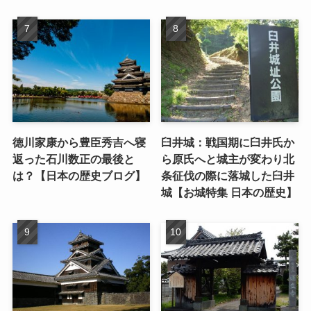
徳川家康から豊臣秀吉へ寝
臼井城：戦国期に臼井氏か
返った石川数正の最後と
ら原氏へと城主が変わり北
は？【日本の歴史ブログ】
条征伐の際に落城した臼井
城【お城特集 日本の歴史】