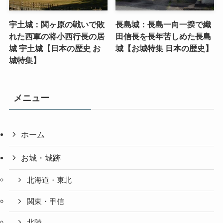
宇土城：関ヶ原の戦いで敗
長島城：長島一向一揆で織
れた西軍の将小西行長の居
田信長を長年苦しめた長島
城 宇土城【日本の歴史 お
城【お城特集 日本の歴史】
城特集】
メニュー
ホーム
お城・城跡
北海道・東北
関東・甲信
北陸