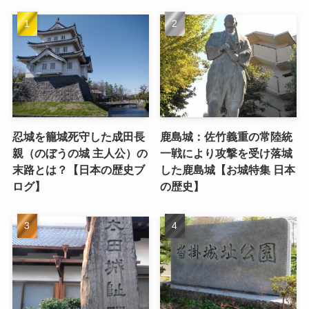
忍城を籠城死守した成田長
鹿島城：佐竹義重の常陸統
親（のぼうの城 主人公）の
一戦により攻撃を受け落城
末路とは？【日本の歴史ブ
した鹿島城【お城特集 日本
ログ】
の歴史】