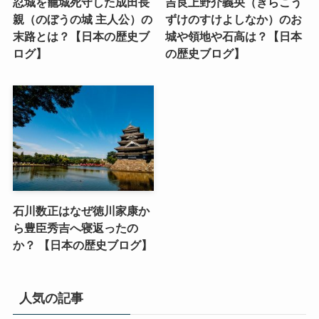
忍城を籠城死守した成田長
吉良上野介義央（きらこう
親（のぼうの城 主人公）の
ずけのすけよしなか）のお
末路とは？【日本の歴史ブ
城や領地や石高は？【日本
ログ】
の歴史ブログ】
石川数正はなぜ徳川家康か
ら豊臣秀吉へ寝返ったの
か？ 【日本の歴史ブログ】
人気の記事