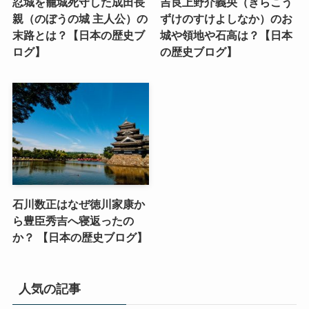
忍城を籠城死守した成田長
吉良上野介義央（きらこう
親（のぼうの城 主人公）の
ずけのすけよしなか）のお
末路とは？【日本の歴史ブ
城や領地や石高は？【日本
ログ】
の歴史ブログ】
石川数正はなぜ徳川家康か
ら豊臣秀吉へ寝返ったの
か？ 【日本の歴史ブログ】
人気の記事