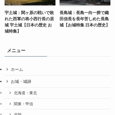
宇土城：関ヶ原の戦いで敗
長島城：長島一向一揆で織
れた西軍の将小西行長の居
田信長を長年苦しめた長島
城 宇土城【日本の歴史 お
城【お城特集 日本の歴史】
城特集】
メニュー
ホーム
お城・城跡
北海道・東北
関東・甲信
北陸