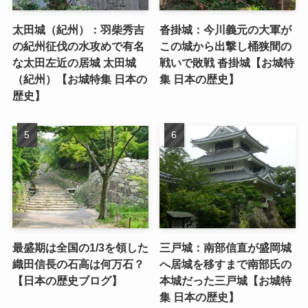
太田城（紀州）：羽柴秀吉
沓掛城：今川義元の大軍が
の紀州征伐の水攻めで有名
この城から出撃し桶狭間の
な太田左近の居城 太田城
戦いで敗戦 沓掛城【お城特
（紀州）【お城特集 日本の
集 日本の歴史】
歴史】
最盛期は全国の1/3を領した
三戸城：南部信直が盛岡城
織田信長の石高は何万石？
へ居城を移すまで南部氏の
【日本の歴史ブログ】
本城だった三戸城【お城特
集 日本の歴史】