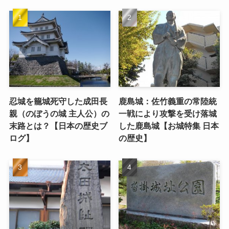
忍城を籠城死守した成田長
鹿島城：佐竹義重の常陸統
親（のぼうの城 主人公）の
一戦により攻撃を受け落城
末路とは？【日本の歴史ブ
した鹿島城【お城特集 日本
ログ】
の歴史】