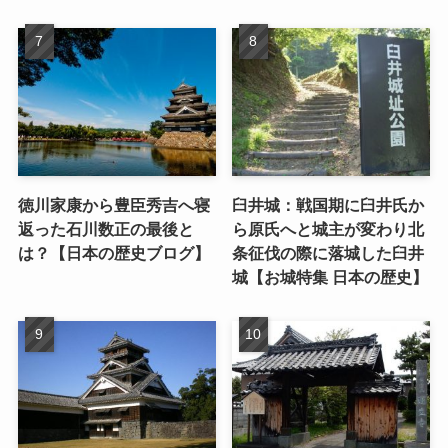
徳川家康から豊臣秀吉へ寝
臼井城：戦国期に臼井氏か
返った石川数正の最後と
ら原氏へと城主が変わり北
は？【日本の歴史ブログ】
条征伐の際に落城した臼井
城【お城特集 日本の歴史】