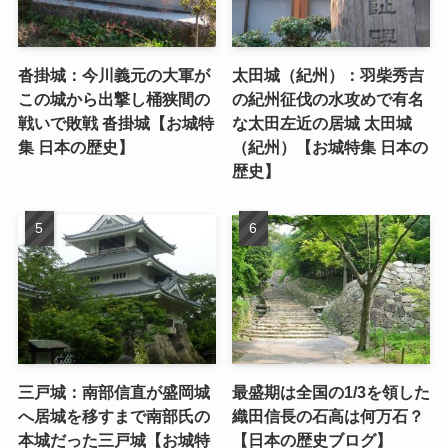
沓掛城：今川義元の大軍が
太田城（紀州）：羽柴秀吉
この城から出撃し桶狭間の
の紀州征伐の水攻めで有名
戦いで敗戦 沓掛城【お城特
な太田左近の居城 太田城
集 日本の歴史】
（紀州）【お城特集 日本の
歴史】
三戸城：南部信直が盛岡城
最盛期は全国の1/3を領した
へ居城を移すまで南部氏の
織田信長の石高は何万石？
本城だった三戸城【お城特
【日本の歴史ブログ】