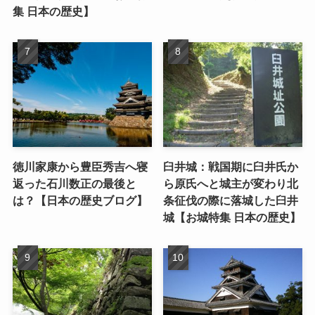
集 日本の歴史】
徳川家康から豊臣秀吉へ寝
臼井城：戦国期に臼井氏か
返った石川数正の最後と
ら原氏へと城主が変わり北
は？【日本の歴史ブログ】
条征伐の際に落城した臼井
城【お城特集 日本の歴史】