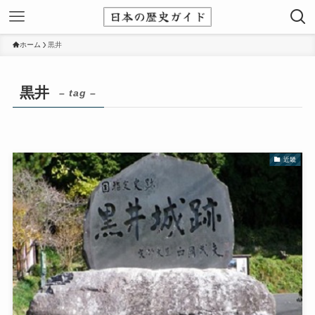
ホーム
黒井
黒井
– tag –
近畿