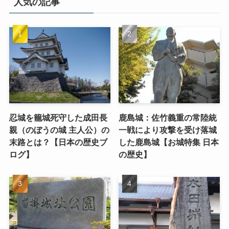
人気の記事
忍城を籠城死守した成田長
鹿島城：佐竹義重の常陸統
親（のぼうの城 主人公）の
一戦により攻撃を受け落城
末路とは？【日本の歴史ブ
した鹿島城【お城特集 日本
ログ】
の歴史】