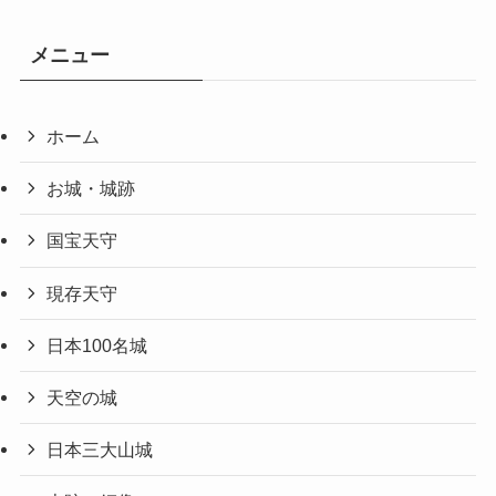
メニュー
ホーム
お城・城跡
国宝天守
現存天守
日本100名城
天空の城
日本三大山城