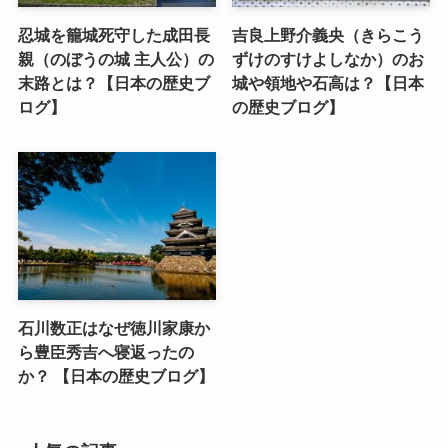
忍城を籠城死守した成田長
吉良上野介義央（きらこう
親（のぼうの城 主人公）の
ずけのすけよしなか）のお
末路とは？【日本の歴史ブ
城や領地や石高は？【日本
ログ】
の歴史ブログ】
石川数正はなぜ徳川家康か
ら豊臣秀吉へ寝返ったの
か？ 【日本の歴史ブログ】