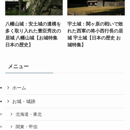
八幡山城：安土城の遺構を
宇土城：関ヶ原の戦いで敗
多く取り入れた豊臣秀次の
れた西軍の将小西行長の居
居城 八幡山城【お城特集
城 宇土城【日本の歴史 お
日本の歴史】
城特集】
メニュー
ホーム
お城・城跡
北海道・東北
関東・甲信