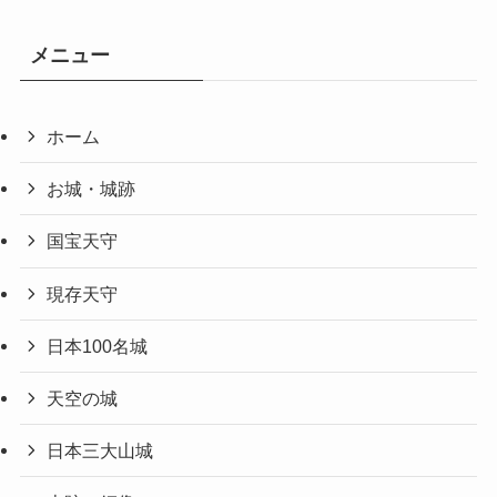
メニュー
ホーム
お城・城跡
国宝天守
現存天守
日本100名城
天空の城
日本三大山城