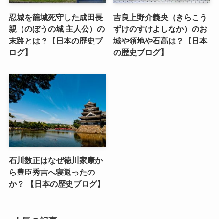
忍城を籠城死守した成田長
吉良上野介義央（きらこう
親（のぼうの城 主人公）の
ずけのすけよしなか）のお
末路とは？【日本の歴史ブ
城や領地や石高は？【日本
ログ】
の歴史ブログ】
石川数正はなぜ徳川家康か
ら豊臣秀吉へ寝返ったの
か？ 【日本の歴史ブログ】