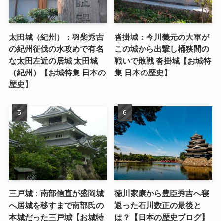
太田城（紀州）：羽柴秀吉
沓掛城：今川義元の大軍が
の紀州征伐の水攻めで有名
この城から出撃し桶狭間の
な太田左近の居城 太田城
戦いで敗戦 沓掛城【お城特
（紀州）【お城特集 日本の
集 日本の歴史】
歴史】
三戸城：南部信直が盛岡城
徳川家康から豊臣秀吉へ寝
へ居城を移すまで南部氏の
返った石川数正の最後と
本城だった三戸城【お城特
は？【日本の歴史ブログ】