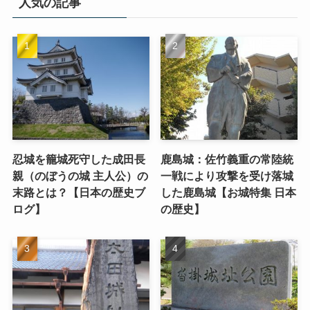
人気の記事
忍城を籠城死守した成田長
鹿島城：佐竹義重の常陸統
親（のぼうの城 主人公）の
一戦により攻撃を受け落城
末路とは？【日本の歴史ブ
した鹿島城【お城特集 日本
ログ】
の歴史】