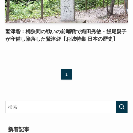
鷲津砦：桶狭間の戦いの前哨戦で織田秀敏・飯尾親子
が守備し陥落した鷲津砦【お城特集 日本の歴史】
1
新着記事