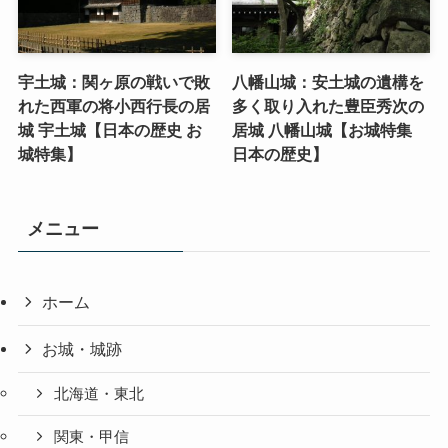
宇土城：関ヶ原の戦いで敗
八幡山城：安土城の遺構を
れた西軍の将小西行長の居
多く取り入れた豊臣秀次の
城 宇土城【日本の歴史 お
居城 八幡山城【お城特集
城特集】
日本の歴史】
メニュー
ホーム
お城・城跡
北海道・東北
関東・甲信