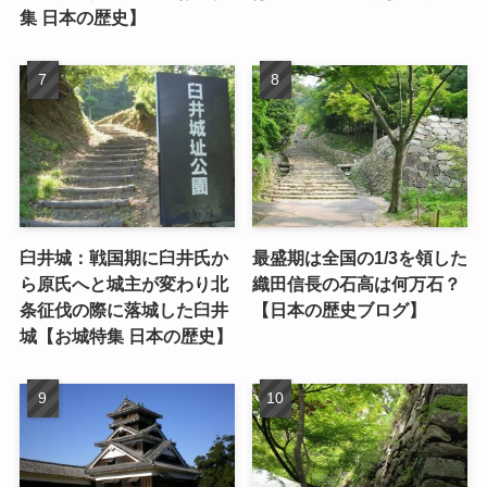
集 日本の歴史】
臼井城：戦国期に臼井氏か
最盛期は全国の1/3を領した
ら原氏へと城主が変わり北
織田信長の石高は何万石？
条征伐の際に落城した臼井
【日本の歴史ブログ】
城【お城特集 日本の歴史】