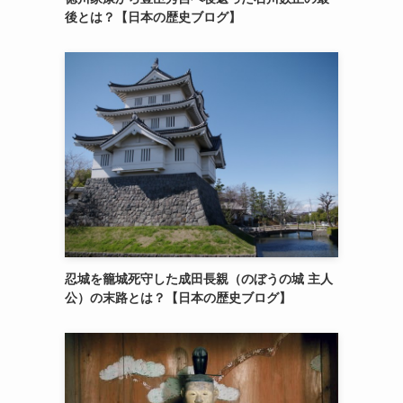
後とは？【日本の歴史ブログ】
忍城を籠城死守した成田長親（のぼうの城 主人
公）の末路とは？【日本の歴史ブログ】