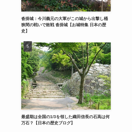
沓掛城：今川義元の大軍がこの城から出撃し桶
狭間の戦いで敗戦 沓掛城【お城特集 日本の歴
史】
最盛期は全国の1/3を領した織田信長の石高は何
万石？【日本の歴史ブログ】