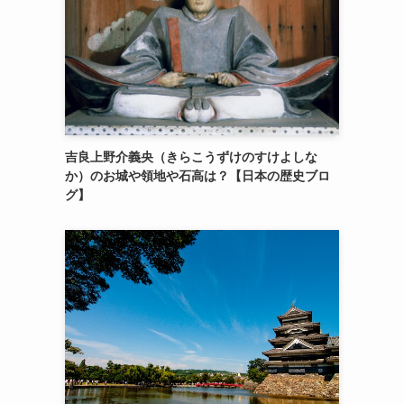
吉良上野介義央（きらこうずけのすけよしな
か）のお城や領地や石高は？【日本の歴史ブロ
グ】