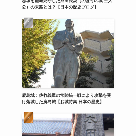
忍城を籠城死守した成田長親（のぼうの城 主人
公）の末路とは？【日本の歴史ブログ】
鹿島城：佐竹義重の常陸統一戦により攻撃を受
け落城した鹿島城【お城特集 日本の歴史】