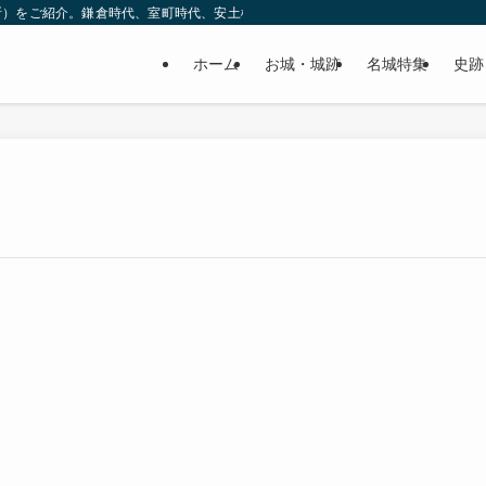
所）をご紹介。鎌倉時代、室町時代、安土桃山時代（戦国時代）、江戸時代と幅広
ホーム
お城・城跡
名城特集
史跡