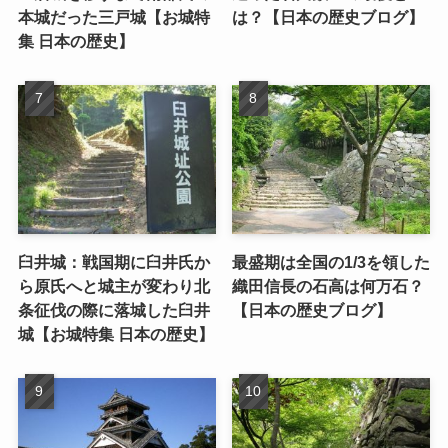
本城だった三戸城【お城特
は？【日本の歴史ブログ】
集 日本の歴史】
臼井城：戦国期に臼井氏か
最盛期は全国の1/3を領した
ら原氏へと城主が変わり北
織田信長の石高は何万石？
条征伐の際に落城した臼井
【日本の歴史ブログ】
城【お城特集 日本の歴史】