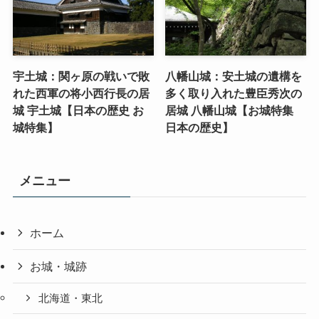
宇土城：関ヶ原の戦いで敗
八幡山城：安土城の遺構を
れた西軍の将小西行長の居
多く取り入れた豊臣秀次の
城 宇土城【日本の歴史 お
居城 八幡山城【お城特集
城特集】
日本の歴史】
メニュー
ホーム
お城・城跡
北海道・東北