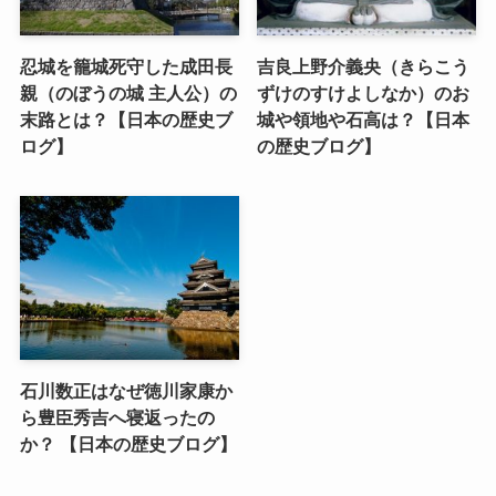
忍城を籠城死守した成田長
吉良上野介義央（きらこう
親（のぼうの城 主人公）の
ずけのすけよしなか）のお
末路とは？【日本の歴史ブ
城や領地や石高は？【日本
ログ】
の歴史ブログ】
石川数正はなぜ徳川家康か
ら豊臣秀吉へ寝返ったの
か？ 【日本の歴史ブログ】