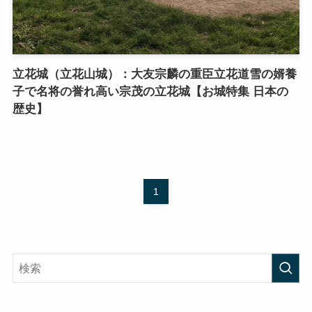
立花城（立花山城）：大友宗麟の重臣立花道雪の婿養
子で名将の誉れ高い宗茂の立花城【お城特集 日本の
歴史】
1