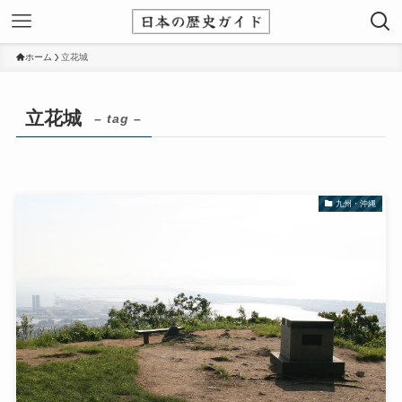
ホーム
立花城
立花城
– tag –
九州・沖縄