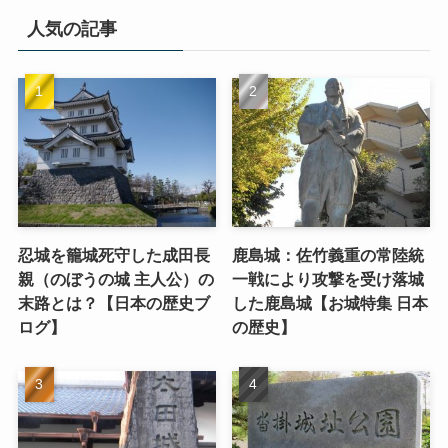
人気の記事
忍城を籠城死守した成田長
鹿島城：佐竹義重の常陸統
親（のぼうの城 主人公）の
一戦により攻撃を受け落城
末路とは？【日本の歴史ブ
した鹿島城【お城特集 日本
ログ】
の歴史】