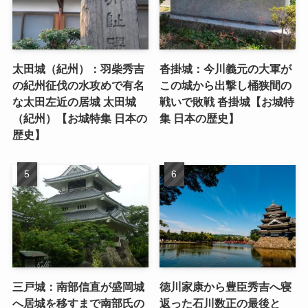
太田城（紀州）：羽柴秀吉
沓掛城：今川義元の大軍が
の紀州征伐の水攻めで有名
この城から出撃し桶狭間の
な太田左近の居城 太田城
戦いで敗戦 沓掛城【お城特
（紀州）【お城特集 日本の
集 日本の歴史】
歴史】
三戸城：南部信直が盛岡城
徳川家康から豊臣秀吉へ寝
へ居城を移すまで南部氏の
返った石川数正の最後と