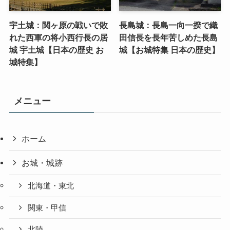
宇土城：関ヶ原の戦いで敗
長島城：長島一向一揆で織
れた西軍の将小西行長の居
田信長を長年苦しめた長島
城 宇土城【日本の歴史 お
城【お城特集 日本の歴史】
城特集】
メニュー
ホーム
お城・城跡
北海道・東北
関東・甲信
北陸