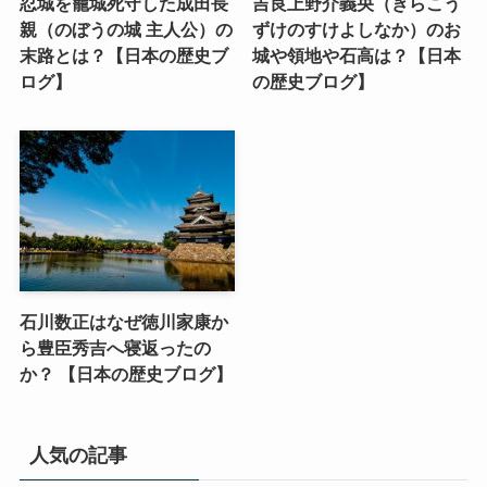
忍城を籠城死守した成田長
吉良上野介義央（きらこう
親（のぼうの城 主人公）の
ずけのすけよしなか）のお
末路とは？【日本の歴史ブ
城や領地や石高は？【日本
ログ】
の歴史ブログ】
石川数正はなぜ徳川家康か
ら豊臣秀吉へ寝返ったの
か？ 【日本の歴史ブログ】
人気の記事