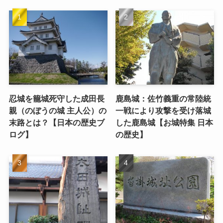
忍城を籠城死守した成田長
鹿島城：佐竹義重の常陸統
親（のぼうの城 主人公）の
一戦により攻撃を受け落城
末路とは？【日本の歴史ブ
した鹿島城【お城特集 日本
ログ】
の歴史】