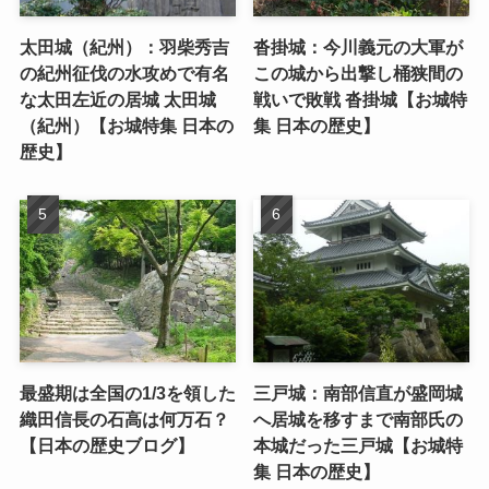
太田城（紀州）：羽柴秀吉
沓掛城：今川義元の大軍が
の紀州征伐の水攻めで有名
この城から出撃し桶狭間の
な太田左近の居城 太田城
戦いで敗戦 沓掛城【お城特
（紀州）【お城特集 日本の
集 日本の歴史】
歴史】
最盛期は全国の1/3を領した
三戸城：南部信直が盛岡城
織田信長の石高は何万石？
へ居城を移すまで南部氏の
【日本の歴史ブログ】
本城だった三戸城【お城特
集 日本の歴史】