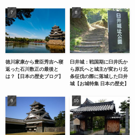
徳川家康から豊臣秀吉へ寝
臼井城：戦国期に臼井氏か
返った石川数正の最後と
ら原氏へと城主が変わり北
は？【日本の歴史ブログ】
条征伐の際に落城した臼井
城【お城特集 日本の歴史】