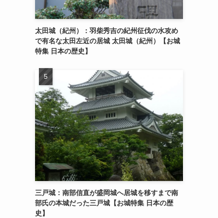
太田城（紀州）：羽柴秀吉の紀州征伐の水攻め
で有名な太田左近の居城 太田城（紀州）【お城
特集 日本の歴史】
三戸城：南部信直が盛岡城へ居城を移すまで南
部氏の本城だった三戸城【お城特集 日本の歴
史】