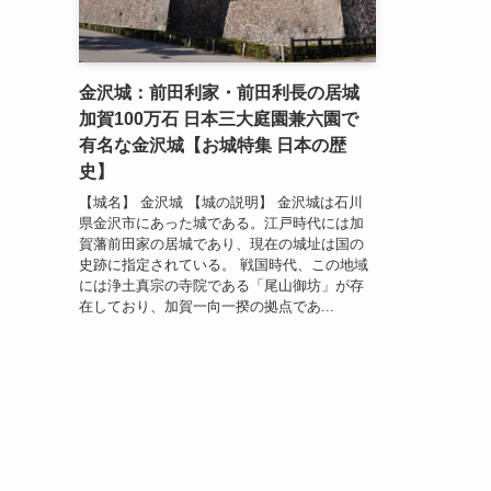
金沢城：前田利家・前田利長の居城
加賀100万石 日本三大庭園兼六園で
有名な金沢城【お城特集 日本の歴
史】
【城名】 金沢城 【城の説明】 金沢城は石川
県金沢市にあった城である。江戸時代には加
賀藩前田家の居城であり、現在の城址は国の
史跡に指定されている。 戦国時代、この地域
には浄土真宗の寺院である「尾山御坊」が存
在しており、加賀一向一揆の拠点であ...