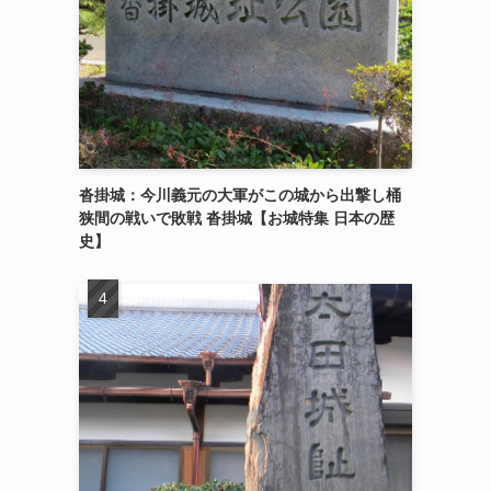
沓掛城：今川義元の大軍がこの城から出撃し桶
狭間の戦いで敗戦 沓掛城【お城特集 日本の歴
史】