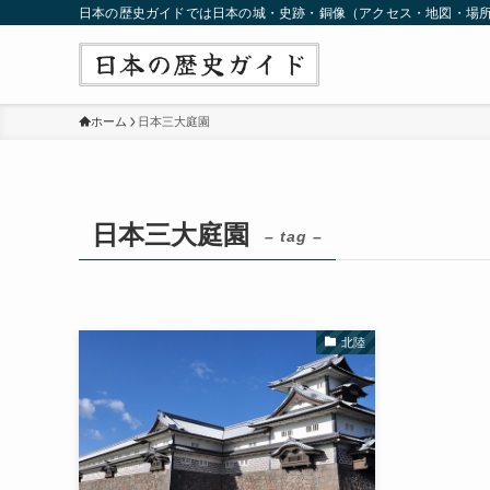
日本の歴史ガイドでは日本の城・史跡・銅像（アクセス・地図・場
ホーム
日本三大庭園
日本三大庭園
– tag –
北陸