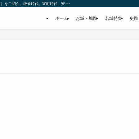
所）をご紹介。鎌倉時代、室町時代、安土桃山時代（戦国時代）、江戸時代と幅広
ホーム
お城・城跡
名城特集
史跡