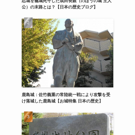
忍城を籠城死守した成田長親（のぼうの城 主人
公）の末路とは？【日本の歴史ブログ】
鹿島城：佐竹義重の常陸統一戦により攻撃を受
け落城した鹿島城【お城特集 日本の歴史】