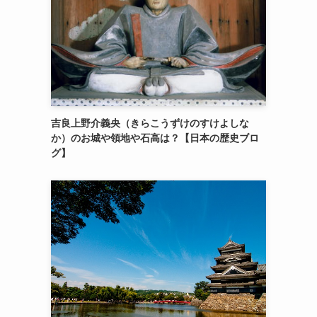
吉良上野介義央（きらこうずけのすけよしな
か）のお城や領地や石高は？【日本の歴史ブロ
グ】