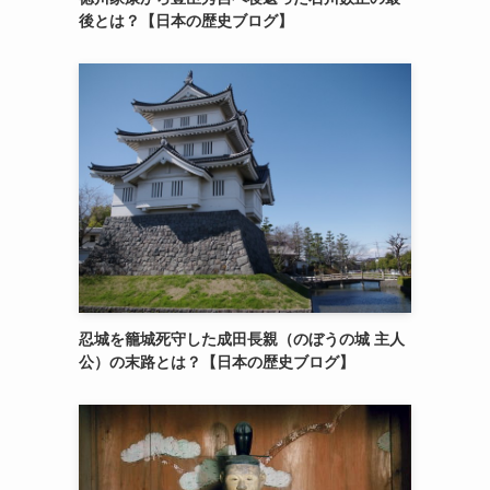
後とは？【日本の歴史ブログ】
忍城を籠城死守した成田長親（のぼうの城 主人
公）の末路とは？【日本の歴史ブログ】