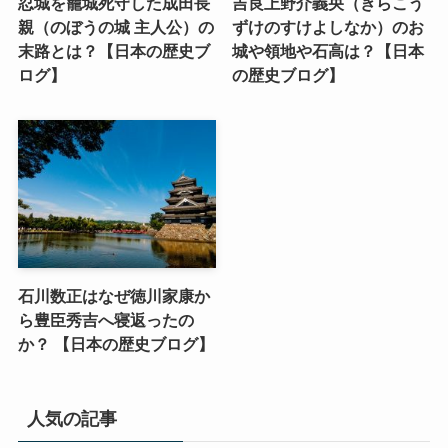
忍城を籠城死守した成田長
吉良上野介義央（きらこう
親（のぼうの城 主人公）の
ずけのすけよしなか）のお
末路とは？【日本の歴史ブ
城や領地や石高は？【日本
ログ】
の歴史ブログ】
石川数正はなぜ徳川家康か
ら豊臣秀吉へ寝返ったの
か？ 【日本の歴史ブログ】
人気の記事