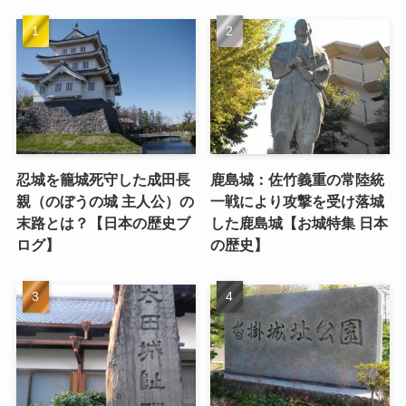
忍城を籠城死守した成田長
鹿島城：佐竹義重の常陸統
親（のぼうの城 主人公）の
一戦により攻撃を受け落城
末路とは？【日本の歴史ブ
した鹿島城【お城特集 日本
ログ】
の歴史】