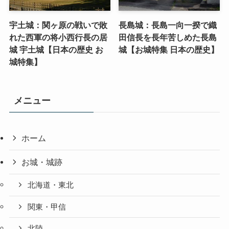
宇土城：関ヶ原の戦いで敗
長島城：長島一向一揆で織
れた西軍の将小西行長の居
田信長を長年苦しめた長島
城 宇土城【日本の歴史 お
城【お城特集 日本の歴史】
城特集】
メニュー
ホーム
お城・城跡
北海道・東北
関東・甲信
北陸