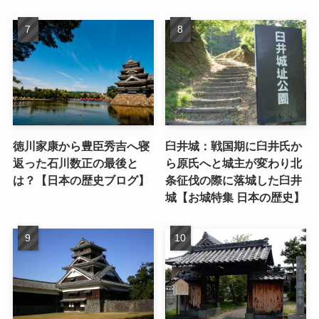
徳川家康から豊臣秀吉へ寝
臼井城：戦国期に臼井氏か
返った石川数正の最後と
ら原氏へと城主が変わり北
は？【日本の歴史ブログ】
条征伐の際に落城した臼井
城【お城特集 日本の歴史】