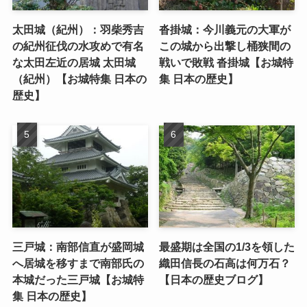
太田城（紀州）：羽柴秀吉
沓掛城：今川義元の大軍が
の紀州征伐の水攻めで有名
この城から出撃し桶狭間の
な太田左近の居城 太田城
戦いで敗戦 沓掛城【お城特
（紀州）【お城特集 日本の
集 日本の歴史】
歴史】
三戸城：南部信直が盛岡城
最盛期は全国の1/3を領した
へ居城を移すまで南部氏の
織田信長の石高は何万石？
本城だった三戸城【お城特
【日本の歴史ブログ】
集 日本の歴史】