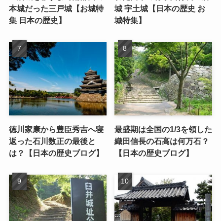
本城だった三戸城【お城特
城 宇土城【日本の歴史 お
集 日本の歴史】
城特集】
徳川家康から豊臣秀吉へ寝
最盛期は全国の1/3を領した
返った石川数正の最後と
織田信長の石高は何万石？
は？【日本の歴史ブログ】
【日本の歴史ブログ】