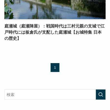
庭瀬城（庭瀬陣屋）：戦国時代は三村元親の支城で江
戸時代には板倉氏が支配した庭瀬城【お城特集 日本
の歴史】
1