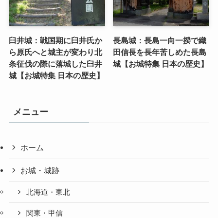
臼井城：戦国期に臼井氏か
長島城：長島一向一揆で織
ら原氏へと城主が変わり北
田信長を長年苦しめた長島
条征伐の際に落城した臼井
城【お城特集 日本の歴史】
城【お城特集 日本の歴史】
メニュー
ホーム
お城・城跡
北海道・東北
関東・甲信