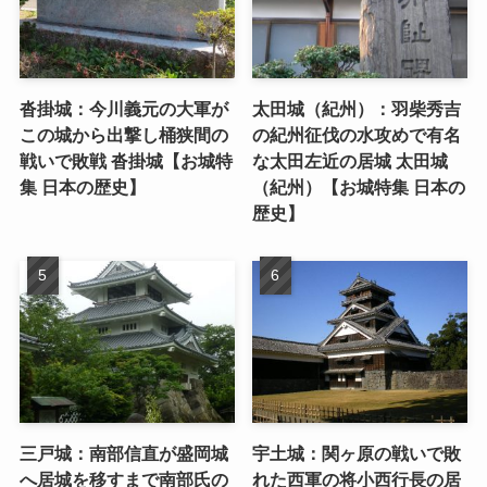
沓掛城：今川義元の大軍が
太田城（紀州）：羽柴秀吉
この城から出撃し桶狭間の
の紀州征伐の水攻めで有名
戦いで敗戦 沓掛城【お城特
な太田左近の居城 太田城
集 日本の歴史】
（紀州）【お城特集 日本の
歴史】
三戸城：南部信直が盛岡城
宇土城：関ヶ原の戦いで敗
へ居城を移すまで南部氏の
れた西軍の将小西行長の居