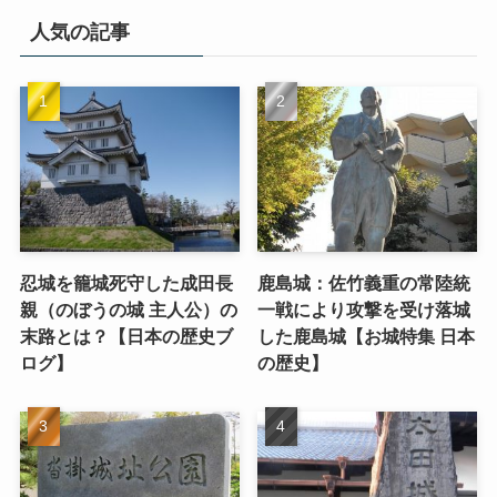
人気の記事
忍城を籠城死守した成田長
鹿島城：佐竹義重の常陸統
親（のぼうの城 主人公）の
一戦により攻撃を受け落城
末路とは？【日本の歴史ブ
した鹿島城【お城特集 日本
ログ】
の歴史】