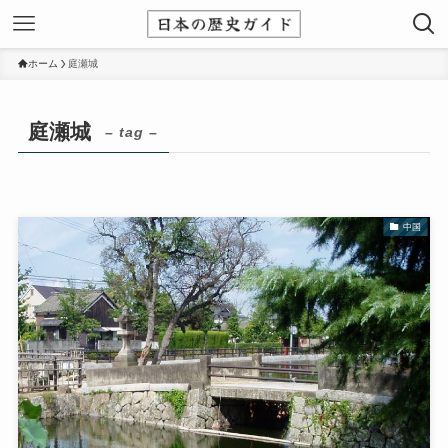
ホーム
庭瀬城
庭瀬城
– tag –
中国