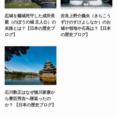
忍城を籠城死守した成田長
吉良上野介義央（きらこう
親（のぼうの城 主人公）の
ずけのすけよしなか）のお
末路とは？【日本の歴史ブ
城や領地や石高は？【日本
ログ】
の歴史ブログ】
石川数正はなぜ徳川家康か
ら豊臣秀吉へ寝返ったの
か？ 【日本の歴史ブログ】