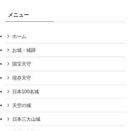
メニュー
ホーム
お城・城跡
国宝天守
現存天守
日本100名城
天空の城
日本三大山城