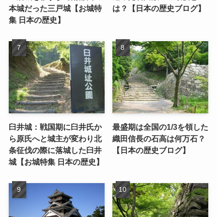
本城だった三戸城【お城特
は？【日本の歴史ブログ】
集 日本の歴史】
臼井城：戦国期に臼井氏か
最盛期は全国の1/3を領した
ら原氏へと城主が変わり北
織田信長の石高は何万石？
条征伐の際に落城した臼井
【日本の歴史ブログ】
城【お城特集 日本の歴史】