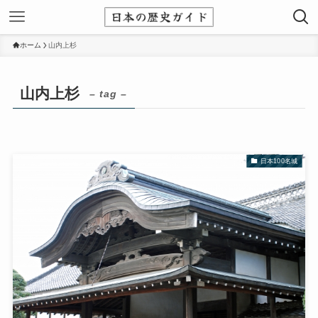
ホーム
山内上杉
山内上杉
– tag –
日本100名城