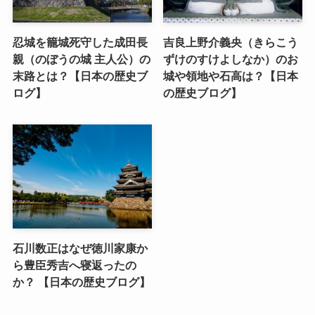
忍城を籠城死守した成田長
吉良上野介義央（きらこう
親（のぼうの城 主人公）の
ずけのすけよしなか）のお
末路とは？【日本の歴史ブ
城や領地や石高は？【日本
ログ】
の歴史ブログ】
石川数正はなぜ徳川家康か
ら豊臣秀吉へ寝返ったの
か？ 【日本の歴史ブログ】