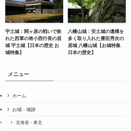
宇土城：関ヶ原の戦いで敗
八幡山城：安土城の遺構を
れた西軍の将小西行長の居
多く取り入れた豊臣秀次の
城 宇土城【日本の歴史 お
居城 八幡山城【お城特集
城特集】
日本の歴史】
メニュー
ホーム
お城・城跡
北海道・東北