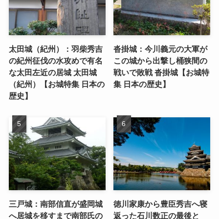
太田城（紀州）：羽柴秀吉
沓掛城：今川義元の大軍が
の紀州征伐の水攻めで有名
この城から出撃し桶狭間の
な太田左近の居城 太田城
戦いで敗戦 沓掛城【お城特
（紀州）【お城特集 日本の
集 日本の歴史】
歴史】
三戸城：南部信直が盛岡城
徳川家康から豊臣秀吉へ寝
へ居城を移すまで南部氏の
返った石川数正の最後と