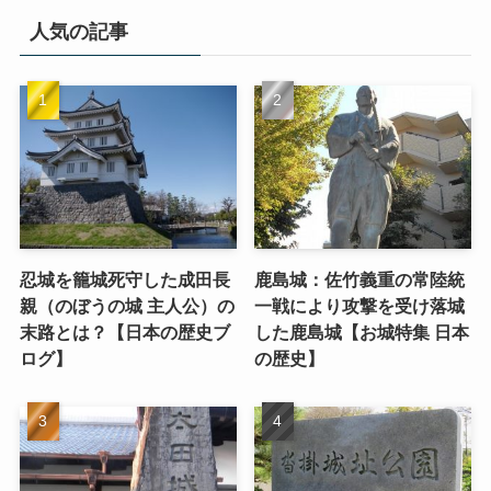
人気の記事
忍城を籠城死守した成田長
鹿島城：佐竹義重の常陸統
親（のぼうの城 主人公）の
一戦により攻撃を受け落城
末路とは？【日本の歴史ブ
した鹿島城【お城特集 日本
ログ】
の歴史】