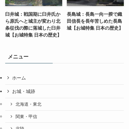
臼井城：戦国期に臼井氏か
長島城：長島一向一揆で織
ら原氏へと城主が変わり北
田信長を長年苦しめた長島
条征伐の際に落城した臼井
城【お城特集 日本の歴史】
城【お城特集 日本の歴史】
メニュー
ホーム
お城・城跡
北海道・東北
関東・甲信
北陸