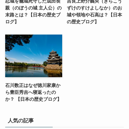
忍城を籠城死守した成田長
吉良上野介義央（きらこう
親（のぼうの城 主人公）の
ずけのすけよしなか）のお
末路とは？【日本の歴史ブ
城や領地や石高は？【日本
ログ】
の歴史ブログ】
石川数正はなぜ徳川家康か
ら豊臣秀吉へ寝返ったの
か？ 【日本の歴史ブログ】
人気の記事