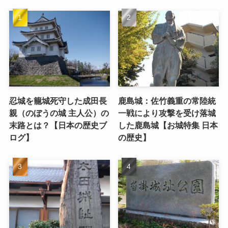
忍城を籠城死守した成田長
鹿島城：佐竹義重の常陸統
親（のぼうの城 主人公）の
一戦により攻撃を受け落城
末路とは？【日本の歴史ブ
した鹿島城【お城特集 日本
ログ】
の歴史】