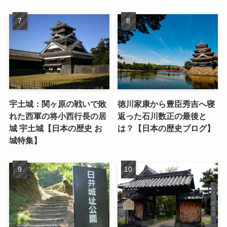
宇土城：関ヶ原の戦いで敗
徳川家康から豊臣秀吉へ寝
れた西軍の将小西行長の居
返った石川数正の最後と
城 宇土城【日本の歴史 お
は？【日本の歴史ブログ】
城特集】