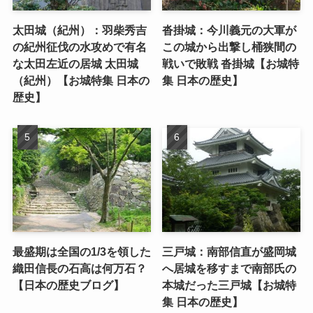
太田城（紀州）：羽柴秀吉
沓掛城：今川義元の大軍が
の紀州征伐の水攻めで有名
この城から出撃し桶狭間の
な太田左近の居城 太田城
戦いで敗戦 沓掛城【お城特
（紀州）【お城特集 日本の
集 日本の歴史】
歴史】
最盛期は全国の1/3を領した
三戸城：南部信直が盛岡城
織田信長の石高は何万石？
へ居城を移すまで南部氏の
【日本の歴史ブログ】
本城だった三戸城【お城特
集 日本の歴史】