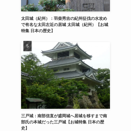
太田城（紀州）：羽柴秀吉の紀州征伐の水攻め
で有名な太田左近の居城 太田城（紀州）【お城
特集 日本の歴史】
三戸城：南部信直が盛岡城へ居城を移すまで南
部氏の本城だった三戸城【お城特集 日本の歴
史】