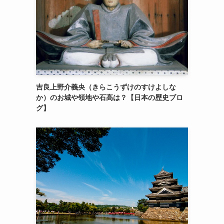
吉良上野介義央（きらこうずけのすけよしな
か）のお城や領地や石高は？【日本の歴史ブロ
グ】