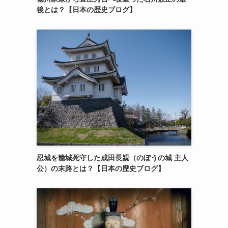
後とは？【日本の歴史ブログ】
忍城を籠城死守した成田長親（のぼうの城 主人
公）の末路とは？【日本の歴史ブログ】