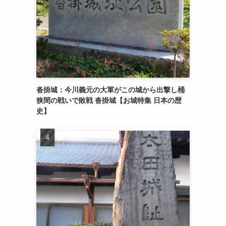
沓掛城：今川義元の大軍がこの城から出撃し桶
狭間の戦いで敗戦 沓掛城【お城特集 日本の歴
史】