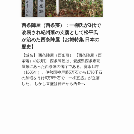
西条陣屋（西条藩）：一柳氏が3代で
改易され紀州藩の支藩として松平氏
が治めた西条陣屋【お城特集 日本の
歴史】
【城名】 西条陣屋（西条藩） 【西条陣屋（西
条藩）の説明】 西条陣屋は、愛媛県西条市明
屋敷にあった西条藩の藩庁である。寛永13年
（1636年）、伊勢国神戸藩5万石から1万8千石
の加増をうけ6万8千石で「一柳直盛」が立藩
した。 しかし直盛は神戸から西条へ...