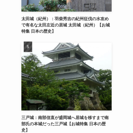
太田城（紀州）：羽柴秀吉の紀州征伐の水攻め
で有名な太田左近の居城 太田城（紀州）【お城
特集 日本の歴史】
三戸城：南部信直が盛岡城へ居城を移すまで南
部氏の本城だった三戸城【お城特集 日本の歴
史】