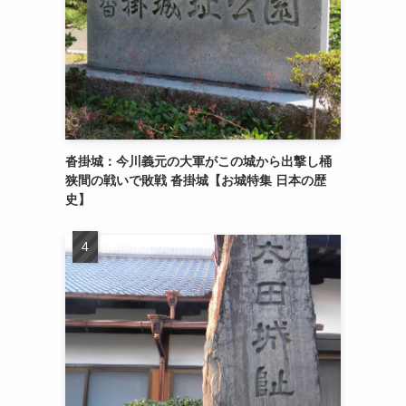
沓掛城：今川義元の大軍がこの城から出撃し桶
狭間の戦いで敗戦 沓掛城【お城特集 日本の歴
史】