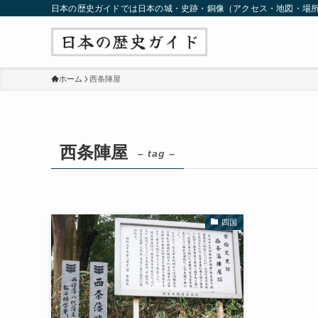
日本の歴史ガイドでは日本の城・史跡・銅像（アクセス・地図・場
ホーム
西条陣屋
西条陣屋
– tag –
四国