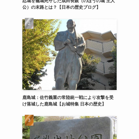
忍城を籠城死守した成田長親（のぼうの城 主人
公）の末路とは？【日本の歴史ブログ】
鹿島城：佐竹義重の常陸統一戦により攻撃を受
け落城した鹿島城【お城特集 日本の歴史】