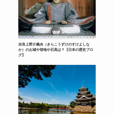
吉良上野介義央（きらこうずけのすけよしな
か）のお城や領地や石高は？【日本の歴史ブロ
グ】