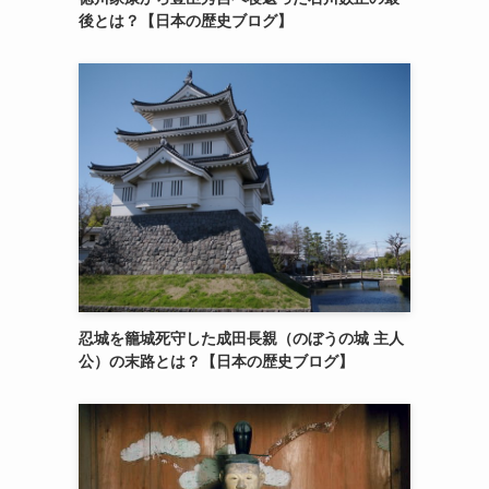
後とは？【日本の歴史ブログ】
忍城を籠城死守した成田長親（のぼうの城 主人
公）の末路とは？【日本の歴史ブログ】