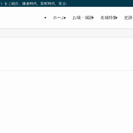
所）をご紹介。鎌倉時代、室町時代、安土桃山時代（戦国時代）、江戸時代と幅広
ホーム
お城・城跡
名城特集
史跡