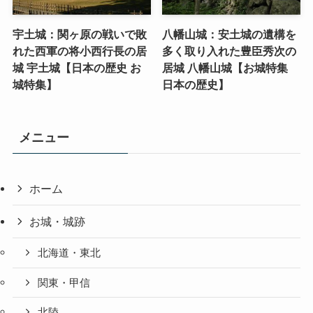
宇土城：関ヶ原の戦いで敗
八幡山城：安土城の遺構を
れた西軍の将小西行長の居
多く取り入れた豊臣秀次の
城 宇土城【日本の歴史 お
居城 八幡山城【お城特集
城特集】
日本の歴史】
メニュー
ホーム
お城・城跡
北海道・東北
関東・甲信
北陸