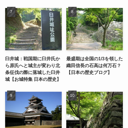
臼井城：戦国期に臼井氏か
最盛期は全国の1/3を領した
ら原氏へと城主が変わり北
織田信長の石高は何万石？
条征伐の際に落城した臼井
【日本の歴史ブログ】
城【お城特集 日本の歴史】