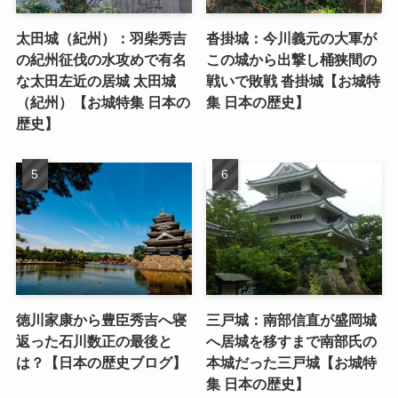
太田城（紀州）：羽柴秀吉
沓掛城：今川義元の大軍が
の紀州征伐の水攻めで有名
この城から出撃し桶狭間の
な太田左近の居城 太田城
戦いで敗戦 沓掛城【お城特
（紀州）【お城特集 日本の
集 日本の歴史】
歴史】
徳川家康から豊臣秀吉へ寝
三戸城：南部信直が盛岡城
返った石川数正の最後と
へ居城を移すまで南部氏の
は？【日本の歴史ブログ】
本城だった三戸城【お城特
集 日本の歴史】