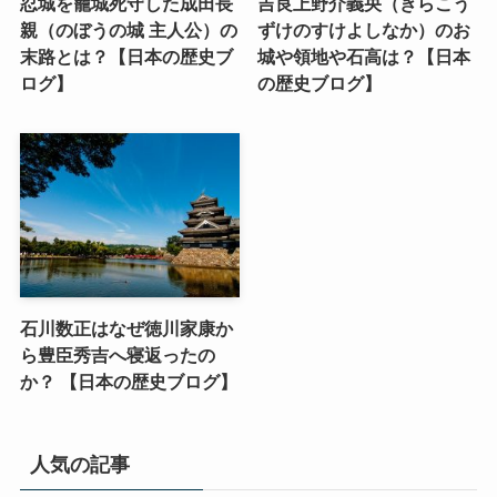
忍城を籠城死守した成田長
吉良上野介義央（きらこう
親（のぼうの城 主人公）の
ずけのすけよしなか）のお
末路とは？【日本の歴史ブ
城や領地や石高は？【日本
ログ】
の歴史ブログ】
石川数正はなぜ徳川家康か
ら豊臣秀吉へ寝返ったの
か？ 【日本の歴史ブログ】
人気の記事