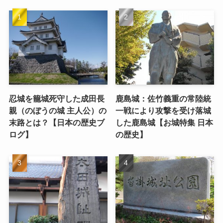
忍城を籠城死守した成田長
鹿島城：佐竹義重の常陸統
親（のぼうの城 主人公）の
一戦により攻撃を受け落城
末路とは？【日本の歴史ブ
した鹿島城【お城特集 日本
ログ】
の歴史】