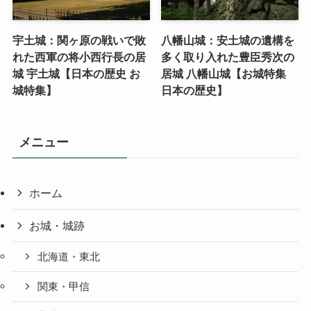
宇土城：関ヶ原の戦いで敗
八幡山城：安土城の遺構を
れた西軍の将小西行長の居
多く取り入れた豊臣秀次の
城 宇土城【日本の歴史 お
居城 八幡山城【お城特集
城特集】
日本の歴史】
メニュー
ホーム
お城・城跡
北海道・東北
関東・甲信