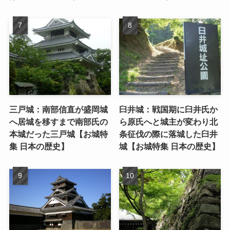
三戸城：南部信直が盛岡城
臼井城：戦国期に臼井氏か
へ居城を移すまで南部氏の
ら原氏へと城主が変わり北
本城だった三戸城【お城特
条征伐の際に落城した臼井
集 日本の歴史】
城【お城特集 日本の歴史】