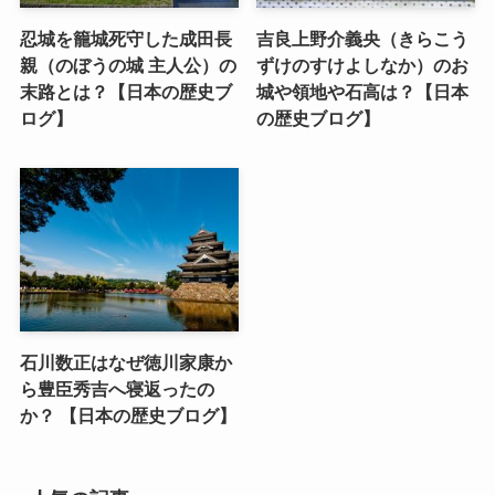
忍城を籠城死守した成田長
吉良上野介義央（きらこう
親（のぼうの城 主人公）の
ずけのすけよしなか）のお
末路とは？【日本の歴史ブ
城や領地や石高は？【日本
ログ】
の歴史ブログ】
石川数正はなぜ徳川家康か
ら豊臣秀吉へ寝返ったの
か？ 【日本の歴史ブログ】