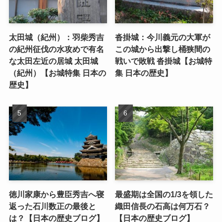
太田城（紀州）：羽柴秀吉
沓掛城：今川義元の大軍が
の紀州征伐の水攻めで有名
この城から出撃し桶狭間の
な太田左近の居城 太田城
戦いで敗戦 沓掛城【お城特
（紀州）【お城特集 日本の
集 日本の歴史】
歴史】
徳川家康から豊臣秀吉へ寝
最盛期は全国の1/3を領した
返った石川数正の最後と
織田信長の石高は何万石？
は？【日本の歴史ブログ】
【日本の歴史ブログ】