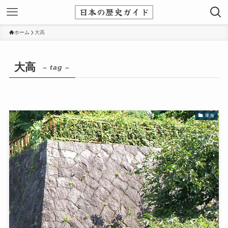
ホーム
大高
大高
– tag –
東海