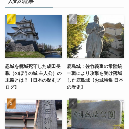
人気の記事
忍城を籠城死守した成田長
鹿島城：佐竹義重の常陸統
親（のぼうの城 主人公）の
一戦により攻撃を受け落城
末路とは？【日本の歴史ブ
した鹿島城【お城特集 日本
ログ】
の歴史】