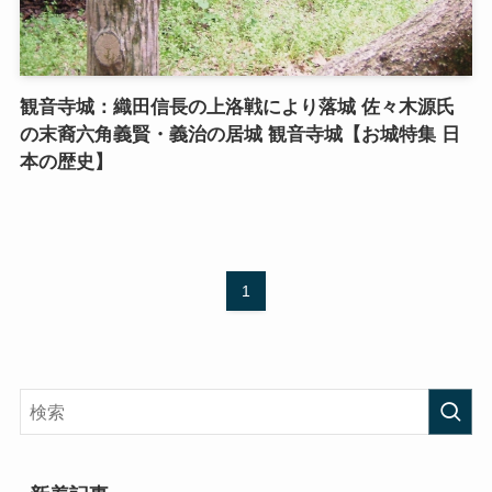
観音寺城：織田信長の上洛戦により落城 佐々木源氏
の末裔六角義賢・義治の居城 観音寺城【お城特集 日
本の歴史】
1