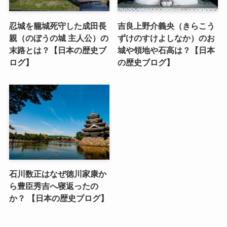
忍城を籠城死守した成田長
吉良上野介義央（きらこう
親（のぼうの城 主人公）の
ずけのすけよしなか）のお
末路とは？【日本の歴史ブ
城や領地や石高は？【日本
ログ】
の歴史ブログ】
石川数正はなぜ徳川家康か
ら豊臣秀吉へ寝返ったの
か？ 【日本の歴史ブログ】