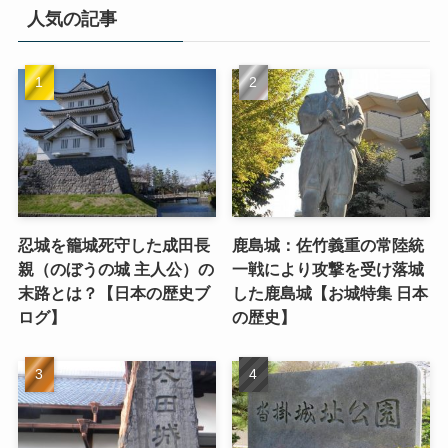
人気の記事
忍城を籠城死守した成田長
鹿島城：佐竹義重の常陸統
親（のぼうの城 主人公）の
一戦により攻撃を受け落城
末路とは？【日本の歴史ブ
した鹿島城【お城特集 日本
ログ】
の歴史】