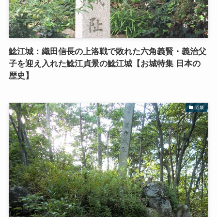
鯰江城：織田信長の上洛戦で敗れた六角義賢・義治父
子を迎え入れた鯰江貞景の鯰江城【お城特集 日本の
歴史】
近畿