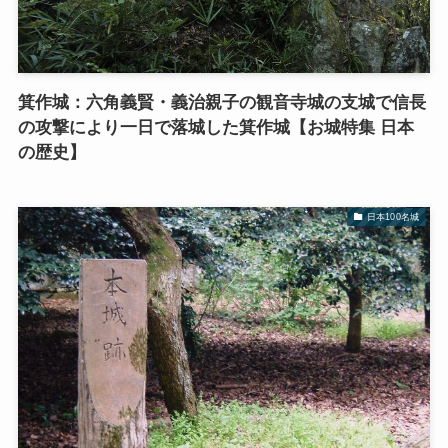
箕作城：六角義賢・義治親子の観音寺城の支城で信長
の攻撃により一日で落城した箕作城【お城特集 日本
の歴史】
日本100名城