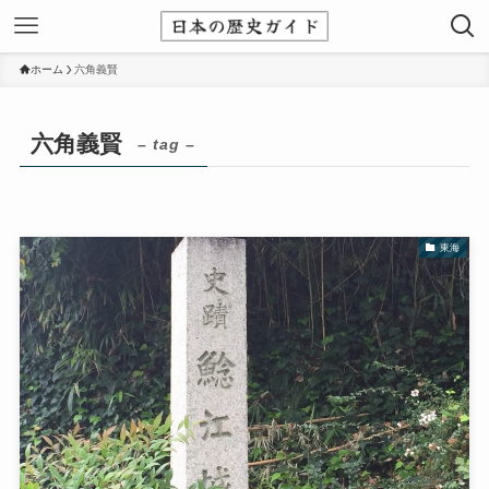
ホーム
六角義賢
六角義賢
– tag –
東海