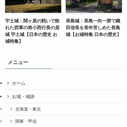
宇土城：関ヶ原の戦いで敗
長島城：長島一向一揆で織
れた西軍の将小西行長の居
田信長を長年苦しめた長島
城 宇土城【日本の歴史 お
城【お城特集 日本の歴史】
城特集】
メニュー
ホーム
お城・城跡
北海道・東北
関東・甲信