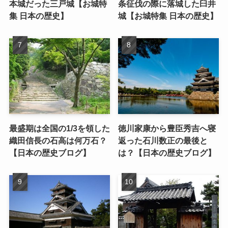
本城だった三戸城【お城特
条征伐の際に落城した臼井
集 日本の歴史】
城【お城特集 日本の歴史】
最盛期は全国の1/3を領した
徳川家康から豊臣秀吉へ寝
織田信長の石高は何万石？
返った石川数正の最後と
【日本の歴史ブログ】
は？【日本の歴史ブログ】