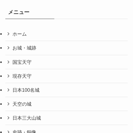
メニュー
ホーム
お城・城跡
国宝天守
現存天守
日本100名城
天空の城
日本三大山城
史跡・銅像