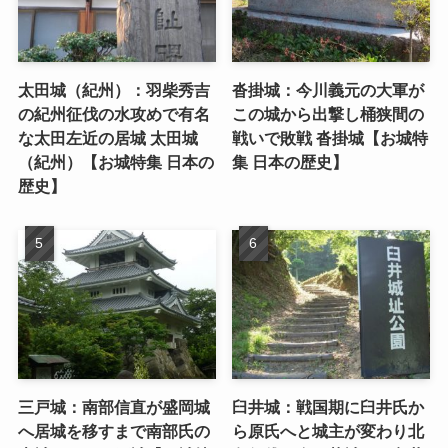
太田城（紀州）：羽柴秀吉
沓掛城：今川義元の大軍が
の紀州征伐の水攻めで有名
この城から出撃し桶狭間の
な太田左近の居城 太田城
戦いで敗戦 沓掛城【お城特
（紀州）【お城特集 日本の
集 日本の歴史】
歴史】
三戸城：南部信直が盛岡城
臼井城：戦国期に臼井氏か
へ居城を移すまで南部氏の
ら原氏へと城主が変わり北